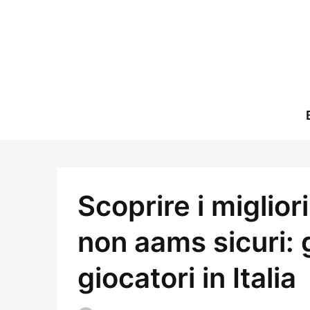
Skip
to
content
Scoprire i miglio
non aams sicuri: 
giocatori in Italia