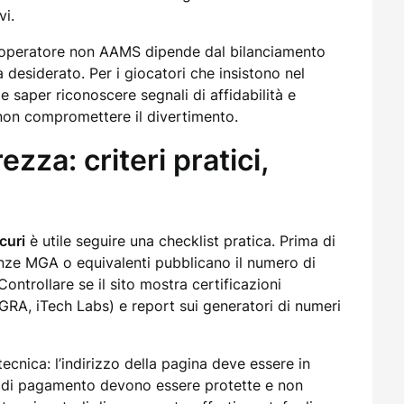
vi.
 operatore non AAMS dipende dal bilanciamento
ela desiderato. Per i giocatori che insistono nel
 saper riconoscere segnali di affidabilità e
 non compromettere il divertimento.
zza: criteri pratici,
curi
è utile seguire una checklist pratica. Prima di
cenze MGA o equivalenti pubblicano il numero di
 Controllare se il sito mostra certificazioni
GRA, iTech Labs) e report sui generatori di numeri
ecnica: l’indirizzo della pagina deve essere in
e di pagamento devono essere protette e non