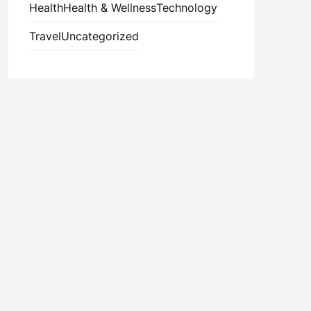
Health
Health & Wellness
Technology
Travel
Uncategorized