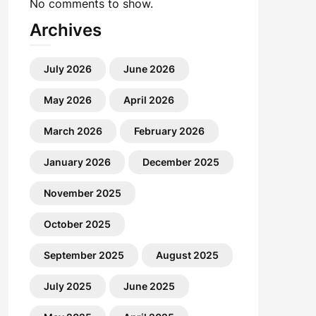
No comments to show.
Archives
July 2026
June 2026
May 2026
April 2026
March 2026
February 2026
January 2026
December 2025
November 2025
October 2025
September 2025
August 2025
July 2025
June 2025