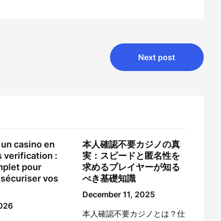
Next post
 un casino en
本人確認不要カジノの真
 verification :
実：スピードと匿名性を
plet pour
求めるプレイヤーが知る
 sécuriser vos
べき基礎知識
December 11, 2025
2026
本人確認不要カジノとは？仕