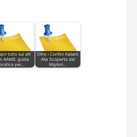
pri tutto sui siti
Oltre i Confini Italiani:
n AAMS: guida
Alla Scoperta dei
pratica per…
Migliori…