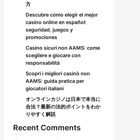
方
Descubre cómo elegir el mejor
casino online en español:
seguridad, juegos y
promociones
Casino sicuri non AAMS: come
scegliere e giocare con
responsabilità
Scopri i migliori casinò non
AAMS: guida pratica per
giocatori italiani
オンラインカジノは日本で本当に
合法？最新の法的ポイントをわか
りやすく解説
Recent Comments