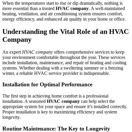
When the temperatures start to rise or dip dramatically, nothing is
more essential than a trusted
HVAC company
. A well-maintained
heating, ventilation, and air conditioning system ensures comfort,
energy efficiency, and enhanced air quality in your home or office.
Understanding the Vital Role of an HVAC
Company
An expert
HVAC company
offers comprehensive services to keep
your environment comfortable throughout the year. These services
include installation, maintenance, and repair of heating and cooling
systems. Whether dealing with a sweltering summer or a freezing
winter, a reliable HVAC service provider is indispensable.
Installation for Optimal Performance
The first step in achieving home comfort is a professional
installation. A seasoned
HVAC company
can help select the
appropriate system for your space and ensure it’s installed correctly.
Proper installation is key to maximizing efficiency and system
longevity.
Routine Maintenance: The Key to Longevity