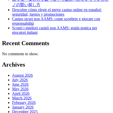
ノの賢い探し方
Descubre cómo elegir el mejor casino online en español:
seguridad, juegos y promociones
Casino sicuri non AAMS: come scegliere e giocare con
responsabilità
Scopri i migliori casinò non AAMS: guida pratica per
giocatori italiani
Recent Comments
No comments to show.
Archives
August 2026
July 2026
June 2026
May 2026
April 2026
March 2026
February 2026
January 2026
December 2025