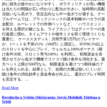
的に損失が緩やかになりやすく、ボラティリティが高い機種
は当たりの間隔が広い代わりに配当が大きい。短時間の高配
当狙いなら高ボラ、安定志向なら中〜低ボラが適する。テー
ブルゲームでは、ブラックジャックの基本戦略やバカラの資
金配分、ルーレットでの外側ベットなど、「ハウスエッジ」
を抑える選択が鍵になる。ライブカジノではディーラーの進
行速度に慣れ、タイムアウトや操作ミスを防ぐ環境づくりも
重要だ。 ケーススタディA：月間予算5万円のプレイヤー
が、1ベットを予算の1%（500円）に固定し、RTP96.5%以上
のスロットを中心にプレイ。ウェルカム100%ボーナス（賭
け条件30倍、スロット寄与100%）を利用し、初期資金を倍
増させてから低ボラ機種でコツコツ賭け条件を消化する。最
大ベット上限が500円なら、制限違反を避けつつ期待値のブ
レを抑えられる。結果として、短期の大勝は狙いにくいが、
賭け条件の消化効率と資金寿命が向上し、週次のプレイ時間
も安定する。…
Read More
Revolucija u Svijetu Održavanja: Servis Mobilnih Telefona u
Srbiji