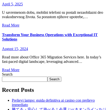
April 5, 2025
U savremenom dobu, mobilni telefoni su postali nezaobilazni deo
svakodnevnog života. Sa porastom njihove upotrebe,…
Read More
Transform Your Business Operations with Exceptional IT
Solutions
August 15, 2024
Read more about Office 365 Migration Services here. In today’s
fast-paced digital landscape, leveraging advanced…
Read More
Search
Search
Recent Posts
Prelievi lampo: guida definitiva ai casino con prelievo
immediato
勝てる・安心して遊べる！今選ぶべきオンラインカジ