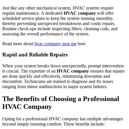
Just like any other mechanical system,
HVAC systems
require
regular maintenance. A dedicated
HVAC company
will offer
scheduled service plans to keep the system running smoothly,
thereby preventing unexpected breakdowns and costly repairs.
Routine check-ups include inspecting filters, cleaning coils, and
assessing the overall performance of the system.
Read more about
hvac company near me
here.
Rapid and Reliable Repairs
When your system breaks down unexpectedly, prompt intervention
is crucial. The expertise of an
HVAC company
ensures that repairs
are done quickly and effectively, minimizing downtime and
discomfort. Technicians are trained to diagnose and fix issues
ranging from minor malfunctions to major system failures.
The Benefits of Choosing a Professional
HVAC Company
Opting for a professional
HVAC company
has multiple advantages
beyond simply ensuring comfort. These benefits include: