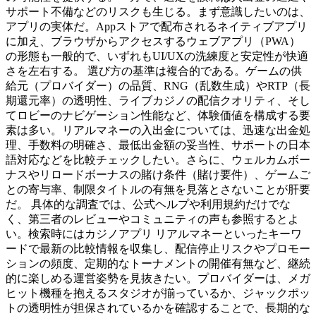
サポート不備などのリスクも生じる。まず意識したいのは、
アプリの実体だ。Appストアで配布されるネイティブアプリ
に加え、ブラウザからアクセスするウェブアプリ（PWA）
の形態も一般的で、いずれもUI/UXの洗練度と安定性が快適
さを左右する。 選び方の基準は複合的である。ゲームの供
給元（プロバイダー）の品質、RNG（乱数生成）やRTP（長
期還元率）の透明性、ライブカジノの配信クオリティ、そし
てロビーのナビゲーション性能など、体験価値を構成する要
素は多い。リアルマネーの入出金については、迅速な出金処
理、手数料の明確さ、最低出金額の妥当性、サポートの日本
語対応などを比較チェックしたい。さらに、ウェルカムボー
ナスやリロードボーナスの賭け条件（賭け要件）、ゲームご
との寄与率、制限タイトルの有無を見落とさないことが肝要
だ。 具体的な調査では、公式ヘルプや利用規約だけでな
く、第三者のレビューやコミュニティの声も参照するとよ
い。検索時にはカジノアプリ リアルマネーといったキーワ
ードで最新の比較情報を収集し、配信停止リスクやプロモー
ションの頻度、定期的なトーナメントの開催有無など、継続
的に楽しめる運営姿勢を見抜きたい。プロバイダーは、メガ
ヒット機種を抱えるスタジオが揃っているか、ジャックポッ
トの透明性が担保されているかを確認することで、長期的な