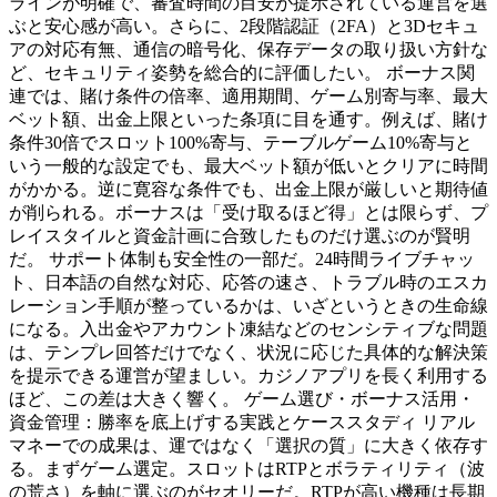
ラインが明確で、審査時間の目安が提示されている運営を選
ぶと安心感が高い。さらに、2段階認証（2FA）と3Dセキュ
アの対応有無、通信の暗号化、保存データの取り扱い方針な
ど、セキュリティ姿勢を総合的に評価したい。 ボーナス関
連では、賭け条件の倍率、適用期間、ゲーム別寄与率、最大
ベット額、出金上限といった条項に目を通す。例えば、賭け
条件30倍でスロット100%寄与、テーブルゲーム10%寄与と
いう一般的な設定でも、最大ベット額が低いとクリアに時間
がかかる。逆に寛容な条件でも、出金上限が厳しいと期待値
が削られる。ボーナスは「受け取るほど得」とは限らず、プ
レイスタイルと資金計画に合致したものだけ選ぶのが賢明
だ。 サポート体制も安全性の一部だ。24時間ライブチャッ
ト、日本語の自然な対応、応答の速さ、トラブル時のエスカ
レーション手順が整っているかは、いざというときの生命線
になる。入出金やアカウント凍結などのセンシティブな問題
は、テンプレ回答だけでなく、状況に応じた具体的な解決策
を提示できる運営が望ましい。カジノアプリを長く利用する
ほど、この差は大きく響く。 ゲーム選び・ボーナス活用・
資金管理：勝率を底上げする実践とケーススタディ リアル
マネーでの成果は、運ではなく「選択の質」に大きく依存す
る。まずゲーム選定。スロットはRTPとボラティリティ（波
の荒さ）を軸に選ぶのがセオリーだ。RTPが高い機種は長期