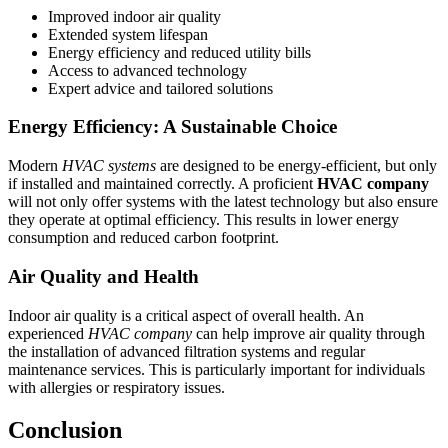
Improved indoor air quality
Extended system lifespan
Energy efficiency and reduced utility bills
Access to advanced technology
Expert advice and tailored solutions
Energy Efficiency: A Sustainable Choice
Modern
HVAC systems
are designed to be energy-efficient, but only
if installed and maintained correctly. A proficient
HVAC company
will not only offer systems with the latest technology but also ensure
they operate at optimal efficiency. This results in lower energy
consumption and reduced carbon footprint.
Air Quality and Health
Indoor air quality is a critical aspect of overall health. An
experienced
HVAC company
can help improve air quality through
the installation of advanced filtration systems and regular
maintenance services. This is particularly important for individuals
with allergies or respiratory issues.
Conclusion