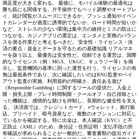
満足度が大きく変わる。 最後に、モバイル体験の最適化は
勝ち筋にも関係する。片手操作でもベット調整やオートプレ
イ、統計閲覧がスムーズにできるか、プッシュ通知やイベン
トカレンダーが過度に誘導的でないか、ロード時間が短いか
など、ストレスの少ない環境は集中力の維持とミスの防止に
つながる。カジノアプリの選定は、エンタメと実務のバラン
スを測る作業だと考えるべきだ。 安全性・ライセンス・決
済の要点：資金とデータを守るための基礎知識 リアルマネ
ーを扱う以上、最優先は安全性だ。信頼できる運営は、国際
的なライセンス（例：MGA、UKGC、キュラソー等）を掲
示し、監督機関の基準に則った運営を行う。ライセンスの有
無は最低条件であり、次に確認したいのはRNG監査やペイ
アウト監査の実施、利用規約の明確さ、責任ある遊び
（Responsible Gambling）に関するツールの提供だ。入金上
限・損失上限・プレイ時間制限・クールオフ・自己排除とい
った機能は、感情的な賭けを抑制し、長期的な健全性を支え
る。 決済面では、クレジットカード、eウォレット、銀行振
込、プリペイド、暗号資産など、複数のオプションに対応し
ているかを確認する。特に出金は、本人確認（KYC）と不
正防止（AML）のため、身分証・住所証明・支払手段の所
有確認が求められることが一般的だ。審査書類の提出ガイド