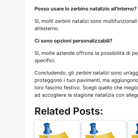
Posso usare lo zerbino natalizio all’interno?
Sì, molti zerbini natalizi sono multifunzionali
all’esterno.
Ci sono opzioni personalizzabili?
Sì, molte aziende offrono la possibilità di p
specifici.
Concludendo, gli
zerbini natalizi
sono un’aggi
proteggono i tuoi pavimenti, ma aggiungono 
loro fascino festivo. Scegli quello che meglio 
ad accogliere la stagione natalizia con allegr
Related Posts: