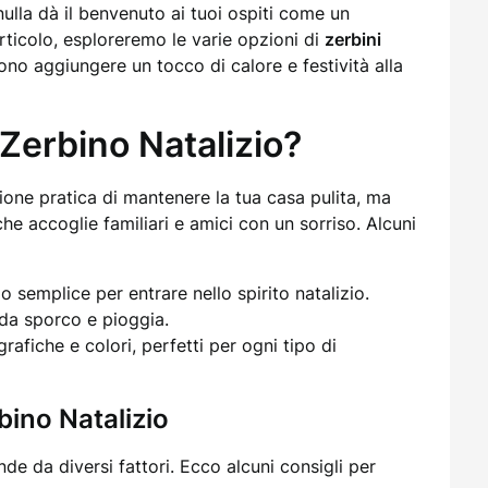
ulla dà il benvenuto ai tuoi ospiti come un
rticolo, esploreremo le varie opzioni di
zerbini
no aggiungere un tocco di calore e festività alla
Zerbino Natalizio?
one pratica di mantenere la tua casa pulita, ma
 accoglie familiari e amici con un sorriso. Alcuni
 semplice per entrare nello spirito natalizio.
 da sporco e pioggia.
grafiche e colori, perfetti per ogni tipo di
bino Natalizio
nde da diversi fattori. Ecco alcuni consigli per