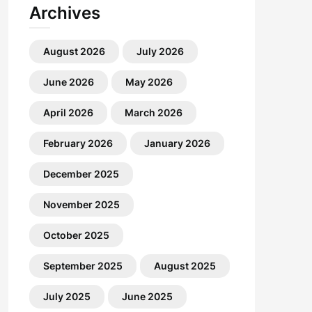
Archives
August 2026
July 2026
June 2026
May 2026
April 2026
March 2026
February 2026
January 2026
December 2025
November 2025
October 2025
September 2025
August 2025
July 2025
June 2025