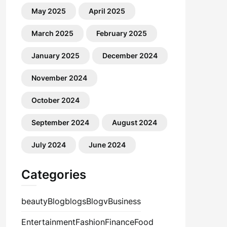
May 2025
April 2025
March 2025
February 2025
January 2025
December 2024
November 2024
October 2024
September 2024
August 2024
July 2024
June 2024
Categories
beauty
Blog
blogs
Blogv
Business
Entertainment
Fashion
Finance
Food