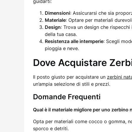
guidarti:
Dimensioni
: Assicurarsi che sia propor
Materiale
: Optare per materiali durevoli 
Design
: Trova un design che rispecchi 
della tua casa.
Resistenza alle intemperie
: Scegli mode
pioggia e neve.
Dove Acquistare Zerbi
Il posto giusto per acquistare un
zerbini nata
un’ampia selezione di stili e prezzi.
Domande Frequenti
Qual è il materiale migliore per uno zerbino 
Opta per materiali come cocco o gomma, noti
sporco e detriti.