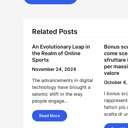
navigation
Related Posts
An Evolutionary Leap in
Bonus s
the Realm of Online
come sceg
Sports
sfruttare i
per massi
November 24, 2024
valore
The advancements in digital
October 4
technology have brought a
I bonus s
seismic shift in the way
rappresent
people engage…
fattori più
scelta di 
Read More