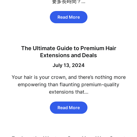
要多長時間？…
Read More
The Ultimate Guide to Premium Hair
Extensions and Deals
July 13, 2024
Your hair is your crown, and there’s nothing more
empowering than flaunting premium-quality
extensions that…
Read More