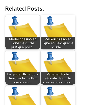
Related Posts:
Meilleur casino en
Meilleur casino en
ligne : le guide
ligne en Belgique: le
pratique pour…
guide…
Le guide ultime pour
Parier en toute
dénicher le meilleur
sécurité: le guide
casino en…
complet des sites…