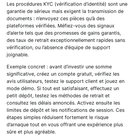
Les procédures KYC (vérification d’identité) sont une
garantie de sérieux mais exigent la transmission de
documents : n’envoyez ces pièces qu’à des
plateformes vérifiées. Méfiez-vous des signaux
d’alerte tels que des promesses de gains garantis,
des taux de retrait exceptionnellement rapides sans
vérification, ou l’absence d’équipe de support
joignable.
Exemple concret : avant d’investir une somme
significative, créez un compte gratuit, vérifiez les
avis utilisateurs, testez le support client et jouez en
mode démo. Si tout est satisfaisant, effectuez un
petit dépôt, testez les méthodes de retrait et
consultez les délais annoncés. Activez ensuite les
limites de dépôt et les notifications de session. Ces
étapes simples réduisent fortement le risque
d’arnaque tout en vous offrant une expérience plus
sûre et plus agréable.