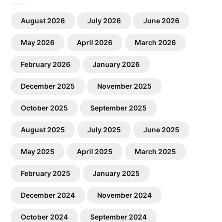
August 2026
July 2026
June 2026
May 2026
April 2026
March 2026
February 2026
January 2026
December 2025
November 2025
October 2025
September 2025
August 2025
July 2025
June 2025
May 2025
April 2025
March 2025
February 2025
January 2025
December 2024
November 2024
October 2024
September 2024