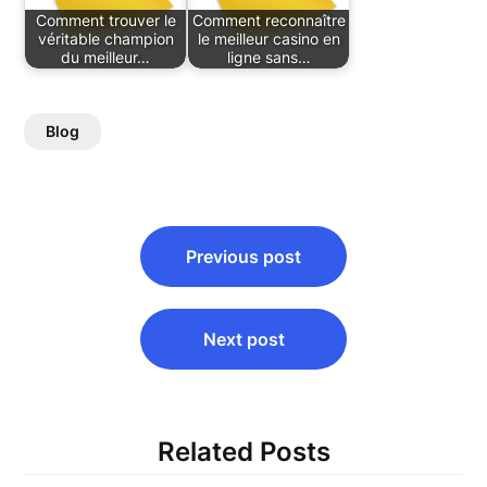
Comment trouver le
Comment reconnaître
véritable champion
le meilleur casino en
du meilleur…
ligne sans…
Blog
Post
Previous post
navigation
Next post
Related Posts