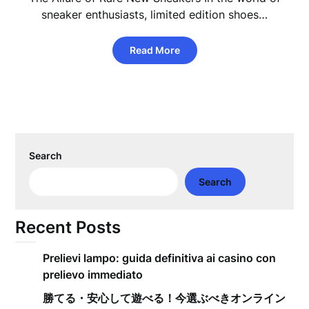
sneaker enthusiasts, limited edition shoes…
Read More
Search
Search
Recent Posts
Prelievi lampo: guida definitiva ai casino con
prelievo immediato
勝てる・安心して遊べる！今選ぶべきオンライン