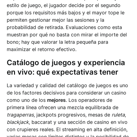
estilo de juego, el jugador decide por el segundo
porque los requisitos más bajos y el mayor tope le
permiten gestionar mejor las sesiones y la
probabilidad de retirada. Evaluaciones como esta
muestran por qué no basta con mirar el importe del
bono; hay que valorar la letra pequeña para
maximizar el retorno efectivo.
Catálogo de juegos y experiencia
en vivo: qué expectativas tener
La variedad y calidad del catálogo de juegos es uno
de los factores decisivos para considerar un casino
como uno de los
mejores
. Los operadores de
primera línea ofrecen una mezcla equilibrada de
tragaperras
, jackpots progresivos, mesas de
ruleta
,
blackjack
, baccarat y una sección de casino en vivo
con crupieres reales. El streaming en alta definición,
varias mesas con límites distintos y la posibilidad de