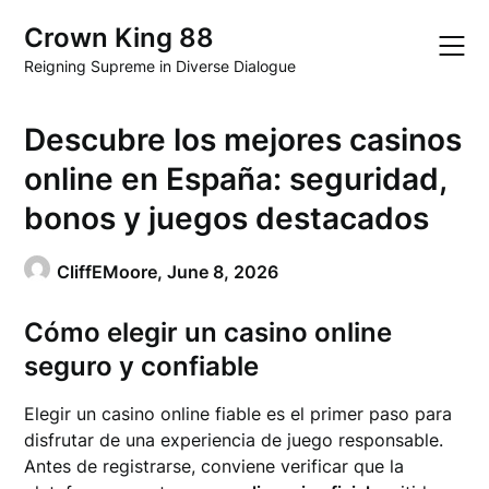
Skip
Crown King 88
to
content
Reigning Supreme in Diverse Dialogue
Descubre los mejores casinos
online en España: seguridad,
bonos y juegos destacados
CliffEMoore,
June 8, 2026
Cómo elegir un casino online
seguro y confiable
Elegir un casino online fiable es el primer paso para
disfrutar de una experiencia de juego responsable.
Antes de registrarse, conviene verificar que la