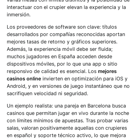
interactuar con el crupier elevan la experiencia y la
inmersión.
Los proveedores de software son clave: títulos
desarrollados por compañías reconocidas aportan
mejores tasas de retorno y gráficos superiores.
Además, la experiencia móvil debe ser fluida;
muchos jugadores en España acceden desde
dispositivos móviles, por lo que una app o sitio
responsivo de calidad es esencial. Los
mejores
casinos online
invierten en optimización para iOS y
Android, y en versiones de juego instantáneo que no
sacrifiquen velocidad ni seguridad.
Un ejemplo realista: una pareja en Barcelona busca
casinos que permitan jugar en vivo durante la noche
con límites mínimos de apuestas. Tras probar varias
salas, valoran positivamente aquellas con crupieres
en español y soporte técnico activo, lo que mejora