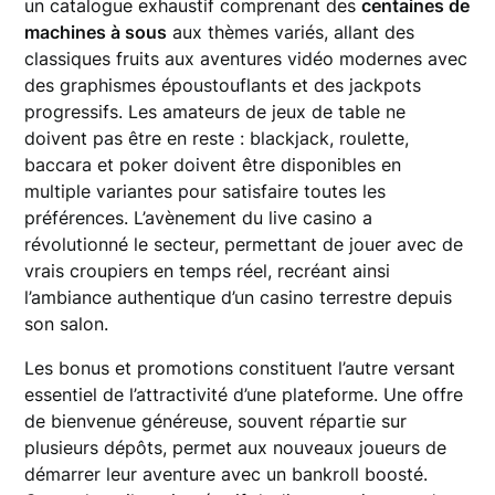
un catalogue exhaustif comprenant des
centaines de
machines à sous
aux thèmes variés, allant des
classiques fruits aux aventures vidéo modernes avec
des graphismes époustouflants et des jackpots
progressifs. Les amateurs de jeux de table ne
doivent pas être en reste : blackjack, roulette,
baccara et poker doivent être disponibles en
multiple variantes pour satisfaire toutes les
préférences. L’avènement du live casino a
révolutionné le secteur, permettant de jouer avec de
vrais croupiers en temps réel, recréant ainsi
l’ambiance authentique d’un casino terrestre depuis
son salon.
Les bonus et promotions constituent l’autre versant
essentiel de l’attractivité d’une plateforme. Une offre
de bienvenue généreuse, souvent répartie sur
plusieurs dépôts, permet aux nouveaux joueurs de
démarrer leur aventure avec un bankroll boosté.