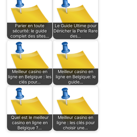
Parier en toute
Le Guide Ultime pour
sécurité: le guide
Dénicher la Perle Rare
complet des sites…
des…
Meilleur casino en
Meilleur casino en
ligne en Belgique : les
ligne en Belgique: le
clés pour…
guide…
Quel est le meilleur
Meilleur casino en
casino en ligne en
ligne : les clés pour
Belgique ?…
choisir une…