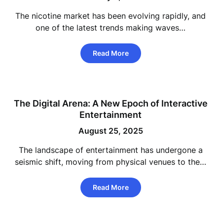
The nicotine market has been evolving rapidly, and
one of the latest trends making waves…
Read More
The Digital Arena: A New Epoch of Interactive
Entertainment
August 25, 2025
The landscape of entertainment has undergone a
seismic shift, moving from physical venues to the…
Read More