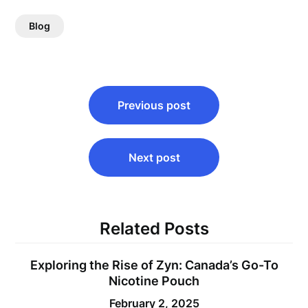
Blog
Post
Previous post
navigation
Next post
Related Posts
Exploring the Rise of Zyn: Canada’s Go-To
Nicotine Pouch
February 2, 2025