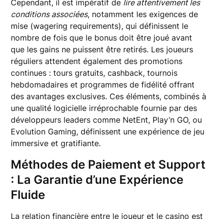
Cependant, il est impératif de
lire attentivement les
conditions associées
, notamment les exigences de
mise (wagering requirements), qui définissent le
nombre de fois que le bonus doit être joué avant
que les gains ne puissent être retirés. Les joueurs
réguliers attendent également des promotions
continues : tours gratuits, cashback, tournois
hebdomadaires et programmes de fidélité offrant
des avantages exclusives. Ces éléments, combinés à
une qualité logicielle irréprochable fournie par des
développeurs leaders comme NetEnt, Play’n GO, ou
Evolution Gaming, définissent une expérience de jeu
immersive et gratifiante.
Méthodes de Paiement et Support
: La Garantie d’une Expérience
Fluide
La relation financière entre le joueur et le casino est