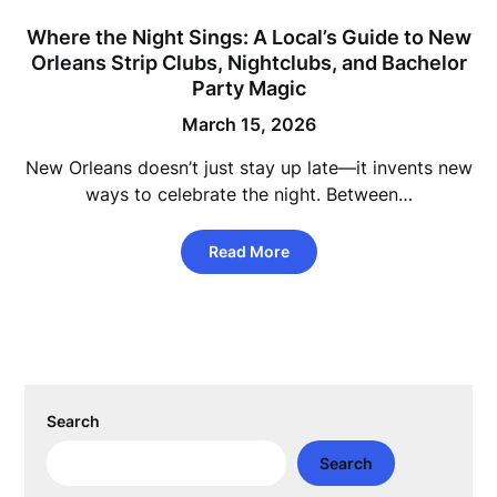
Where the Night Sings: A Local’s Guide to New
Orleans Strip Clubs, Nightclubs, and Bachelor
Party Magic
March 15, 2026
New Orleans doesn’t just stay up late—it invents new
ways to celebrate the night. Between…
Read More
Search
Search