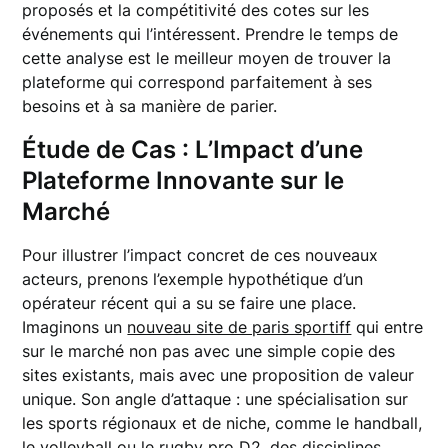
proposés et la compétitivité des cotes sur les
événements qui l’intéressent. Prendre le temps de
cette analyse est le meilleur moyen de trouver la
plateforme qui correspond parfaitement à ses
besoins et à sa manière de parier.
Étude de Cas : L’Impact d’une
Plateforme Innovante sur le
Marché
Pour illustrer l’impact concret de ces nouveaux
acteurs, prenons l’exemple hypothétique d’un
opérateur récent qui a su se faire une place.
Imaginons un
nouveau site de paris sportiff
qui entre
sur le marché non pas avec une simple copie des
sites existants, mais avec une proposition de valeur
unique. Son angle d’attaque : une spécialisation sur
les sports régionaux et de niche, comme le handball,
le volleyball ou le rugby pro D2, des disciplines