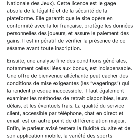
Nationale des Jeux). Cette licence est le gage
absolu de la légalité et de la sécurité de la
plateforme. Elle garantit que le site opère en
conformité avec la loi française, protège les données
personnelles des joueurs, et assure le paiement des
gains. Il est impératif de vérifier la présence de ce
sésame avant toute inscription.
Ensuite, une analyse fine des conditions générales,
notamment celles liées aux bonus, est indispensable.
Une offre de bienvenue alléchante peut cacher des
conditions de mise exigeantes (les “wagerings”) qui
la rendent presque inaccessible. Il faut également
examiner les méthodes de retrait disponibles, leurs
délais, et les éventuels frais. La qualité du service
client, accessible par téléphone, chat en direct et
email, est un autre point de différenciation majeur.
Enfin, le parieur avisé testera la fluidité du site et de
son application mobile, la variété des sports