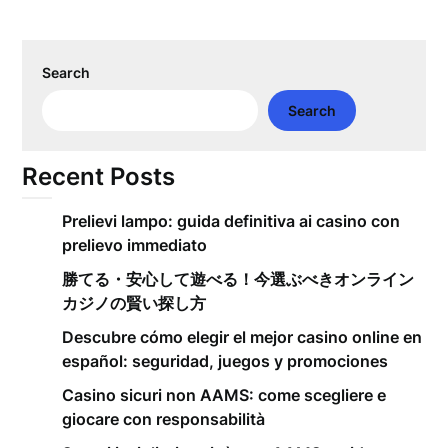
Search
Search
Recent Posts
Prelievi lampo: guida definitiva ai casino con
prelievo immediato
勝てる・安心して遊べる！今選ぶべきオンライン
カジノの賢い探し方
Descubre cómo elegir el mejor casino online en
español: seguridad, juegos y promociones
Casino sicuri non AAMS: come scegliere e
giocare con responsabilità