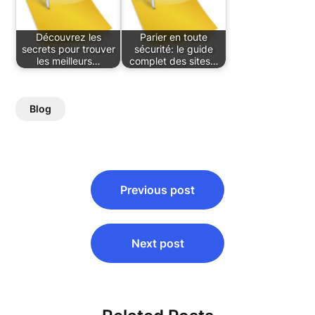
Découvrez les
Parier en toute
secrets pour trouver
sécurité: le guide
les meilleurs…
complet des sites…
Blog
Post
Previous post
navigation
Next post