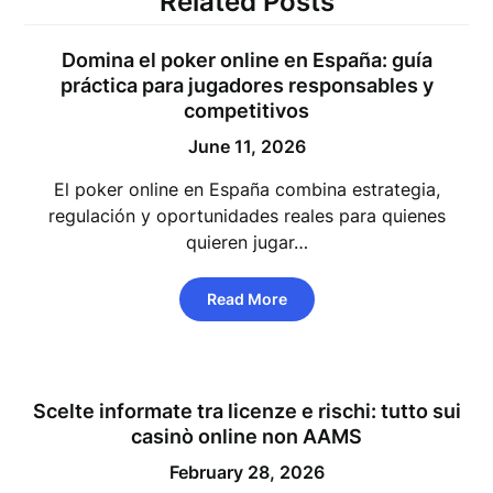
Related Posts
Domina el poker online en España: guía
práctica para jugadores responsables y
competitivos
June 11, 2026
El poker online en España combina estrategia,
regulación y oportunidades reales para quienes
quieren jugar…
Read More
Scelte informate tra licenze e rischi: tutto sui
casinò online non AAMS
February 28, 2026