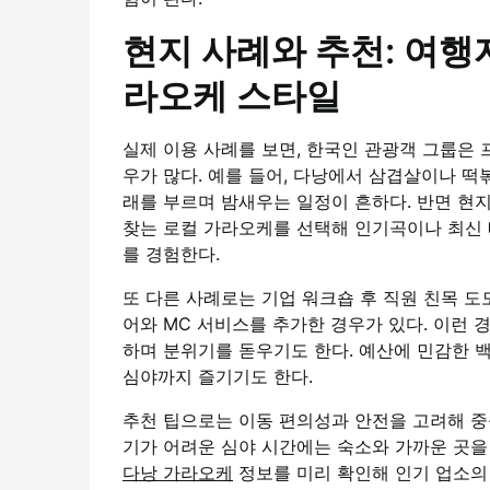
현지 사례와 추천: 여행
라오케 스타일
실제 이용 사례를 보면, 한국인 관광객 그룹은
우가 많다. 예를 들어, 다낭에서 삼겹살이나 떡
래를 부르며 밤새우는 일정이 흔하다. 반면 
찾는 로컬 가라오케를 선택해 인기곡이나 최신 
를 경험한다.
또 다른 사례로는 기업 워크숍 후 직원 친목 도모
어와 MC 서비스를 추가한 경우가 있다. 이런 
하며 분위기를 돋우기도 한다. 예산에 민감한 
심야까지 즐기기도 한다.
추천 팁으로는 이동 편의성과 안전을 고려해 중
기가 어려운 심야 시간에는 숙소와 가까운 곳을
다낭 가라오케
정보를 미리 확인해 인기 업소의