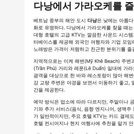
다낭에서 가라오케를 즐
베트남 중부의 해안 도시
다낭
은 낮에는 아름다
화로 유명하다. 다낭에서 가라오케를 찾을 때는
대형 호텔의 고급 KTV는 깔끔한 사운드 시스템
터베이스를 제공해 외국인 여행자와 기업 모임에
노래방은 가격이 저렴하고 친근한 분위기를 즐길
지역적으로는 미케 해변(Mỹ Khê Beach) 주변
(Trần Phú) 거리와 레푼(Lê Duẩn) 일대
광객을 대상으로 한 바와 레스토랑이 많아 해변
강 교량 주변은 야경을 보면서 이동하기 좋고, 
간을 제공한다.
예약 방식은 업소에 따라 다르지만, 주말이나 공
기와 추가 서비스(음식, 음향 엔지니어, 생맥주
가 일반적이지만, 주요 호텔 KTV는 카드 결제
호텔 컨시어지나 현지 여행사에 추천을 맡겨 안