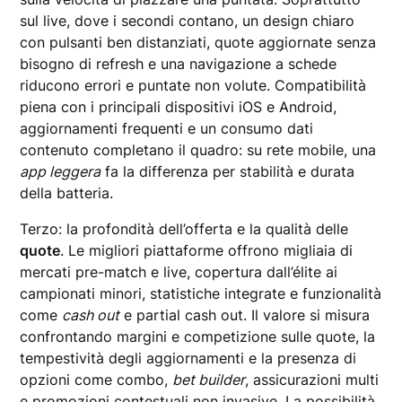
sul live, dove i secondi contano, un design chiaro
con pulsanti ben distanziati, quote aggiornate senza
bisogno di refresh e una navigazione a schede
riducono errori e puntate non volute. Compatibilità
piena con i principali dispositivi iOS e Android,
aggiornamenti frequenti e un consumo dati
contenuto completano il quadro: su rete mobile, una
app leggera
fa la differenza per stabilità e durata
della batteria.
Terzo: la profondità dell’offerta e la qualità delle
quote
. Le migliori piattaforme offrono migliaia di
mercati pre-match e live, copertura dall’élite ai
campionati minori, statistiche integrate e funzionalità
come
cash out
e partial cash out. Il valore si misura
confrontando margini e competizione sulle quote, la
tempestività degli aggiornamenti e la presenza di
opzioni come combo,
bet builder
, assicurazioni multi
e promozioni contestuali non invasive. La possibilità