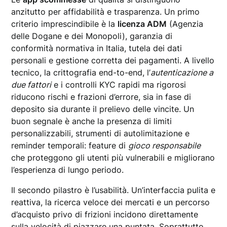
anzitutto per affidabilità e trasparenza. Un primo
criterio imprescindibile è la
licenza ADM
(Agenzia
delle Dogane e dei Monopoli), garanzia di
conformità normativa in Italia, tutela dei dati
personali e gestione corretta dei pagamenti. A livello
tecnico, la crittografia end-to-end, l’
autenticazione a
due fattori
e i controlli KYC rapidi ma rigorosi
riducono rischi e frazioni d’errore, sia in fase di
deposito sia durante il prelievo delle vincite. Un
buon segnale è anche la presenza di limiti
personalizzabili, strumenti di autolimitazione e
reminder temporali: feature di
gioco responsabile
che proteggono gli utenti più vulnerabili e migliorano
l’esperienza di lungo periodo.
Il secondo pilastro è l’usabilità. Un’interfaccia pulita e
reattiva, la ricerca veloce dei mercati e un percorso
d’acquisto privo di frizioni incidono direttamente
sulla velocità di piazzare una puntata. Soprattutto