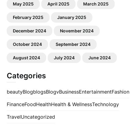
May 2025
April 2025
March 2025
February 2025
January 2025
December 2024
November 2024
October 2024
September 2024
August 2024
July 2024
June 2024
Categories
beauty
Blog
blogs
Blogv
Business
Entertainment
Fashion
Finance
Food
Health
Health & Wellness
Technology
Travel
Uncategorized