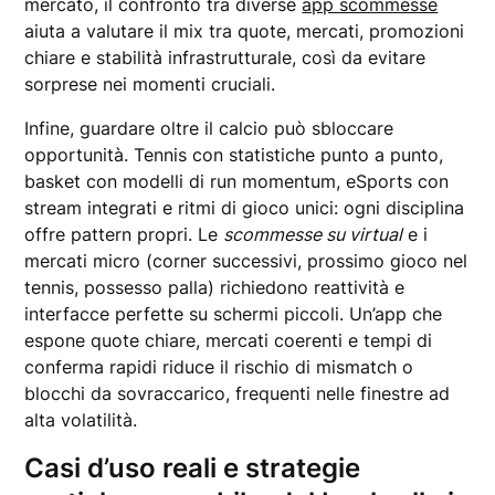
mercato, il confronto tra diverse
app scommesse
aiuta a valutare il mix tra quote, mercati, promozioni
chiare e stabilità infrastrutturale, così da evitare
sorprese nei momenti cruciali.
Infine, guardare oltre il calcio può sbloccare
opportunità. Tennis con statistiche punto a punto,
basket con modelli di run momentum, eSports con
stream integrati e ritmi di gioco unici: ogni disciplina
offre pattern propri. Le
scommesse su virtual
e i
mercati micro (corner successivi, prossimo gioco nel
tennis, possesso palla) richiedono reattività e
interfacce perfette su schermi piccoli. Un’app che
espone quote chiare, mercati coerenti e tempi di
conferma rapidi riduce il rischio di mismatch o
blocchi da sovraccarico, frequenti nelle finestre ad
alta volatilità.
Casi d’uso reali e strategie