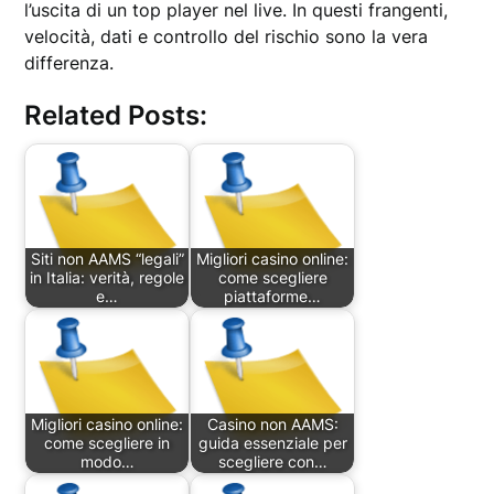
l’uscita di un top player nel live. In questi frangenti,
velocità, dati e controllo del rischio sono la vera
differenza.
Related Posts:
Siti non AAMS “legali”
Migliori casino online:
in Italia: verità, regole
come scegliere
e…
piattaforme…
Migliori casino online:
Casino non AAMS:
come scegliere in
guida essenziale per
modo…
scegliere con…