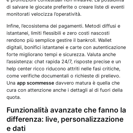
di salvare le giocate preferite o creare liste di eventi
monitorati velocizza l’operatività.
Infine, l’ecosistema dei pagamenti. Metodi diffusi e
istantanei, limiti flessibili e zero costi nascosti
rendono più semplice gestire il bankroll. Wallet
digitali, bonifici istantanei e carte con autenticazione
forte migliorano tempi e sicurezza. Valuta anche
l’assistenza: chat rapida 24/7, risposte precise e un
help center ricco riducono attriti nelle fasi critiche,
come verifiche documentali o richieste di prelievo.
Una
app scommesse
davvero matura è quella che
cura con attenzione anche i dettagli al di fuori della
quota.
Funzionalità avanzate che fanno la
differenza: live, personalizzazione
e dati