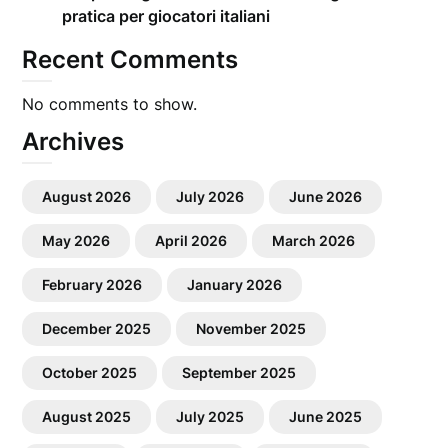
pratica per giocatori italiani
Recent Comments
No comments to show.
Archives
August 2026
July 2026
June 2026
May 2026
April 2026
March 2026
February 2026
January 2026
December 2025
November 2025
October 2025
September 2025
August 2025
July 2025
June 2025