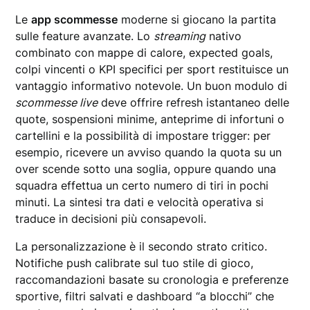
Le
app scommesse
moderne si giocano la partita
sulle feature avanzate. Lo
streaming
nativo
combinato con mappe di calore, expected goals,
colpi vincenti o KPI specifici per sport restituisce un
vantaggio informativo notevole. Un buon modulo di
scommesse live
deve offrire refresh istantaneo delle
quote, sospensioni minime, anteprime di infortuni o
cartellini e la possibilità di impostare trigger: per
esempio, ricevere un avviso quando la quota su un
over scende sotto una soglia, oppure quando una
squadra effettua un certo numero di tiri in pochi
minuti. La sintesi tra dati e velocità operativa si
traduce in decisioni più consapevoli.
La personalizzazione è il secondo strato critico.
Notifiche push calibrate sul tuo stile di gioco,
raccomandazioni basate su cronologia e preferenze
sportive, filtri salvati e dashboard “a blocchi” che