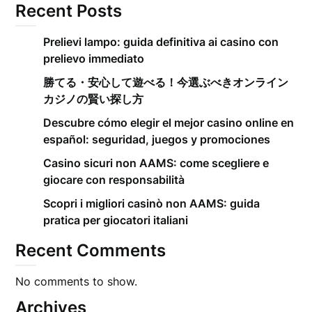
Recent Posts
Prelievi lampo: guida definitiva ai casino con
prelievo immediato
勝てる・安心して遊べる！今選ぶべきオンライン
カジノの賢い探し方
Descubre cómo elegir el mejor casino online en
español: seguridad, juegos y promociones
Casino sicuri non AAMS: come scegliere e
giocare con responsabilità
Scopri i migliori casinò non AAMS: guida
pratica per giocatori italiani
Recent Comments
No comments to show.
Archives