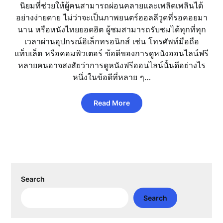
นิยมที่ช่วยให้ผู้คนสามารถผ่อนคลายและเพลิดเพลินได้
อย่างง่ายดาย ไม่ว่าจะเป็นภาพยนตร์ฮอลลีวูดที่รอคอยมา
นาน หรือหนังไทยยอดฮิต ผู้ชมสามารถรับชมได้ทุกที่ทุก
เวลาผ่านอุปกรณ์อิเล็กทรอนิกส์ เช่น โทรศัพท์มือถือ
แท็บเล็ต หรือคอมพิวเตอร์ ข้อดีของการดูหนังออนไลน์ฟรี
หลายคนอาจสงสัยว่าการดูหนังฟรีออนไลน์นั้นดีอย่างไร
หนึ่งในข้อดีที่หลาย ๆ…
Read More
Search
Search