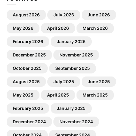
August 2026
July 2026
June 2026
May 2026
April 2026
March 2026
February 2026
January 2026
December 2025
November 2025
October 2025
September 2025
August 2025
July 2025
June 2025
May 2025
April 2025
March 2025
February 2025
January 2025
December 2024
November 2024
October 2024
September 2024