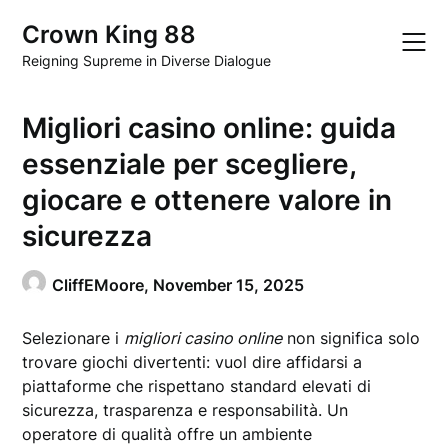
Skip
Crown King 88
to
content
Reigning Supreme in Diverse Dialogue
Migliori casino online: guida
essenziale per scegliere,
giocare e ottenere valore in
sicurezza
CliffEMoore,
November 15, 2025
Selezionare i
migliori casino online
non significa solo
trovare giochi divertenti: vuol dire affidarsi a
piattaforme che rispettano standard elevati di
sicurezza, trasparenza e responsabilità. Un
operatore di qualità offre un ambiente