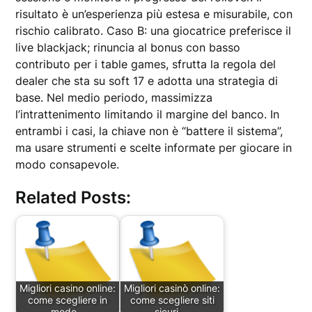
risultato è un’esperienza più estesa e misurabile, con
rischio calibrato. Caso B: una giocatrice preferisce il
live blackjack; rinuncia al bonus con basso
contributo per i table games, sfrutta la regola del
dealer che sta su soft 17 e adotta una strategia di
base. Nel medio periodo, massimizza
l’intrattenimento limitando il margine del banco. In
entrambi i casi, la chiave non è “battere il sistema”,
ma usare strumenti e scelte informate per giocare in
modo consapevole.
Related Posts:
Migliori casino online:
Migliori casinò online:
come scegliere in
come scegliere siti
modo…
sicuri,…