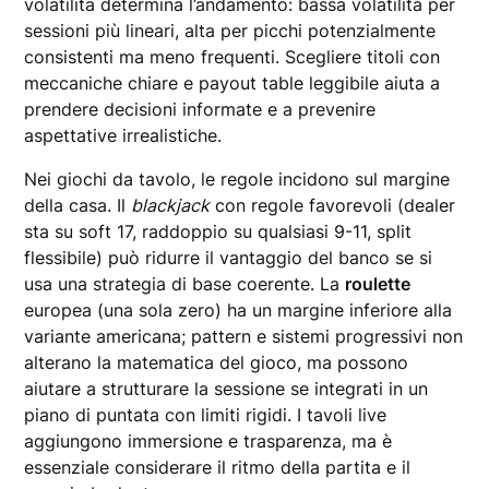
volatilità determina l’andamento: bassa volatilità per
sessioni più lineari, alta per picchi potenzialmente
consistenti ma meno frequenti. Scegliere titoli con
meccaniche chiare e payout table leggibile aiuta a
prendere decisioni informate e a prevenire
aspettative irrealistiche.
Nei giochi da tavolo, le regole incidono sul margine
della casa. Il
blackjack
con regole favorevoli (dealer
sta su soft 17, raddoppio su qualsiasi 9-11, split
flessibile) può ridurre il vantaggio del banco se si
usa una strategia di base coerente. La
roulette
europea (una sola zero) ha un margine inferiore alla
variante americana; pattern e sistemi progressivi non
alterano la matematica del gioco, ma possono
aiutare a strutturare la sessione se integrati in un
piano di puntata con limiti rigidi. I tavoli live
aggiungono immersione e trasparenza, ma è
essenziale considerare il ritmo della partita e il