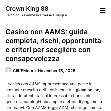
Skip
Crown King 88
to
content
Reigning Supreme in Diverse Dialogue
Casino non AAMS: guida
completa, rischi, opportunità
e criteri per scegliere con
consapevolezza
CliffEMoore,
November 15, 2025
I
casino non AAMS
rappresentano una parte in
costante crescita dell’ecosistema del
gioco online
,
attirando utenti italiani interessati a bonus più
generosi, cataloghi più ampi e metodi di pagamento
alternativi. Con AAMS (oggi ADM) che regolamenta