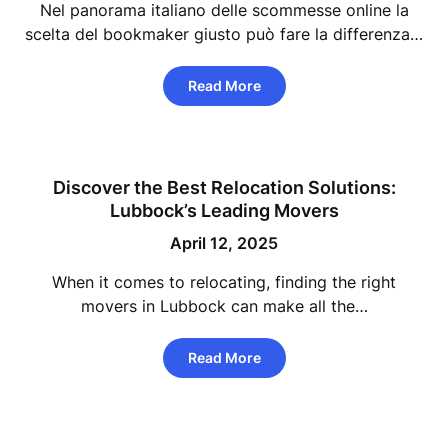
Nel panorama italiano delle scommesse online la
scelta del bookmaker giusto può fare la differenza…
Read More
Discover the Best Relocation Solutions:
Lubbock’s Leading Movers
April 12, 2025
When it comes to relocating, finding the right
movers in Lubbock can make all the…
Read More