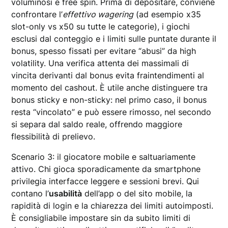
voluminosi e free spin. Prima di depositare, conviene
confrontare l’
effettivo wagering
(ad esempio x35
slot-only vs x50 su tutte le categorie), i giochi
esclusi dal conteggio e i limiti sulle puntate durante il
bonus, spesso fissati per evitare “abusi” da high
volatility. Una verifica attenta dei massimali di
vincita derivanti dal bonus evita fraintendimenti al
momento del cashout. È utile anche distinguere tra
bonus sticky e non-sticky: nel primo caso, il bonus
resta “vincolato” e può essere rimosso, nel secondo
si separa dal saldo reale, offrendo maggiore
flessibilità di prelievo.
Scenario 3: il giocatore mobile e saltuariamente
attivo. Chi gioca sporadicamente da smartphone
privilegia interfacce leggere e sessioni brevi. Qui
contano l’
usabilità
dell’app o del sito mobile, la
rapidità di login e la chiarezza dei limiti autoimposti.
È consigliabile impostare sin da subito limiti di