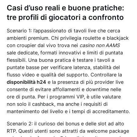
Casi d’uso reali e buone pratiche:
tre profili di giocatori a confronto
Scenario 1: l’appassionato di tavoli live che cerca
ambienti premium. Chi privilegia roulette e blackjack
con croupier dal vivo trova nei
casino non AAMS
sale dedicate, formati innovativi e limiti di puntata
flessibili. Una buona pratica è testare i tavoli a
puntate basse per verificare latenza, stabilità del
flusso video e qualità del supporto. Controllare la
disponibilità h24
e la presenza di più provider live
consente di evitare affollamenti e downtime nelle
ore di punta. Per i programmi VIP, è utile valutare
non solo il cashback, ma anche i requisiti di
mantenimento del livello e i tempi di accreditamento.
Scenario 2: il curioso dei bonus e delle slot ad alto
RTP. Questi utenti sono attratti da welcome package