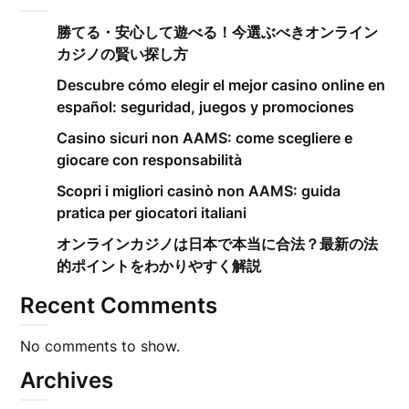
勝てる・安心して遊べる！今選ぶべきオンライン
カジノの賢い探し方
Descubre cómo elegir el mejor casino online en
español: seguridad, juegos y promociones
Casino sicuri non AAMS: come scegliere e
giocare con responsabilità
Scopri i migliori casinò non AAMS: guida
pratica per giocatori italiani
オンラインカジノは日本で本当に合法？最新の法
的ポイントをわかりやすく解説
Recent Comments
No comments to show.
Archives