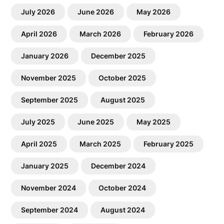
July 2026
June 2026
May 2026
April 2026
March 2026
February 2026
January 2026
December 2025
November 2025
October 2025
September 2025
August 2025
July 2025
June 2025
May 2025
April 2025
March 2025
February 2025
January 2025
December 2024
November 2024
October 2024
September 2024
August 2024