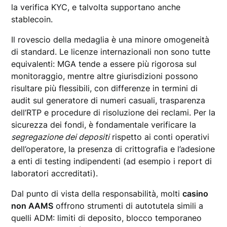
la verifica KYC, e talvolta supportano anche
stablecoin.
Il rovescio della medaglia è una minore omogeneità
di standard. Le licenze internazionali non sono tutte
equivalenti: MGA tende a essere più rigorosa sul
monitoraggio, mentre altre giurisdizioni possono
risultare più flessibili, con differenze in termini di
audit sul generatore di numeri casuali, trasparenza
dell’RTP e procedure di risoluzione dei reclami. Per la
sicurezza dei fondi, è fondamentale verificare la
segregazione dei depositi
rispetto ai conti operativi
dell’operatore, la presenza di crittografia e l’adesione
a enti di testing indipendenti (ad esempio i report di
laboratori accreditati).
Dal punto di vista della responsabilità, molti
casino
non AAMS
offrono strumenti di autotutela simili a
quelli ADM: limiti di deposito, blocco temporaneo