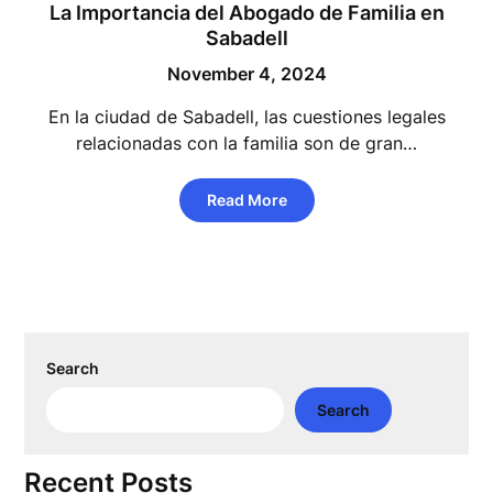
La Importancia del Abogado de Familia en
Sabadell
November 4, 2024
En la ciudad de Sabadell, las cuestiones legales
relacionadas con la familia son de gran…
Read More
Search
Search
Recent Posts