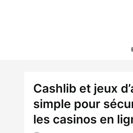
Skip
to
content
Cashlib et jeux d’
simple pour sécu
les casinos en li