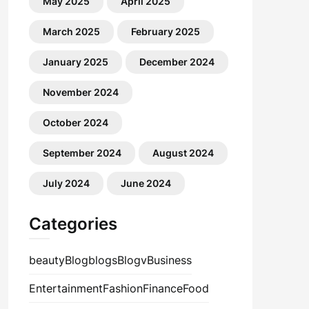
May 2025
April 2025
March 2025
February 2025
January 2025
December 2024
November 2024
October 2024
September 2024
August 2024
July 2024
June 2024
Categories
beauty
Blog
blogs
Blogv
Business
Entertainment
Fashion
Finance
Food