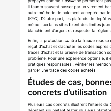
prépayés comme
Cashlib
ne permettent pas 
il faudra souvent passer par un virement ba
autre méthode de paiement acceptée par le ca
(KYC). D’autre part, les plafonds de dépôt va
même ; certains sites fixent des limites jour
blanchiment d’argent et respecter la régleme
Enfin, la protection contre la fraude repose 
reçut d’achat et d’acheter les codes auprès d
traces d’achat et la preuve de transaction 
problème. Pour une expérience optimale, il
pratiques responsables : vérifier les mention
garder une trace des codes achetés.
Études de cas, bonne
concrets d’utilisation
Plusieurs cas concrets illustrent l’intérêt de
débutant souhaitant tester plusieurs platef