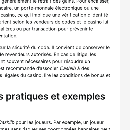
généralement le retrait des gains. Pour encaisser,
ncaire, un porte-monnaie électronique ou une
sino, ce qui implique une vérification d’identité
rient selon les vendeurs de codes et le casino lui-
nalières ou par transaction pour prévenir le
ntation.
sur la sécurité du code. Il convient de conserver le
e revendeurs autorisés. En cas de litige, les
sont souvent nécessaires pour résoudre un
 est recommandé d’associer
Cashlib
à des
s légales du casino, lire les conditions de bonus et
s pratiques et exemples
Cashlib
pour les joueurs. Par exemple, un joueur
ormes sans risquer ses coordonnées bancaires peut