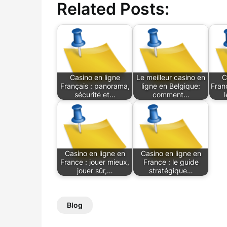
Related Posts:
Casino en ligne
Le meilleur casino en
C
Français : panorama,
ligne en Belgique:
Fran
sécurité et…
comment…
l
Casino en ligne en
Casino en ligne en
France : jouer mieux,
France : le guide
jouer sûr,…
stratégique…
Blog