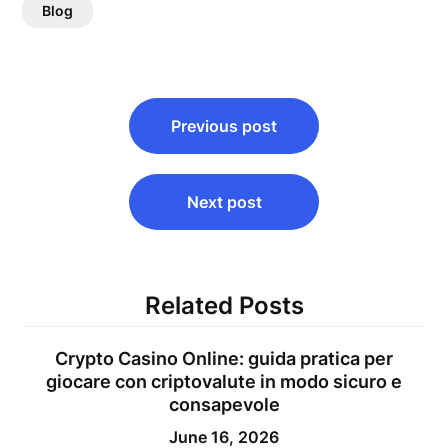
Blog
Post
Previous post
navigation
Next post
Related Posts
Crypto Casino Online: guida pratica per
giocare con criptovalute in modo sicuro e
consapevole
June 16, 2026