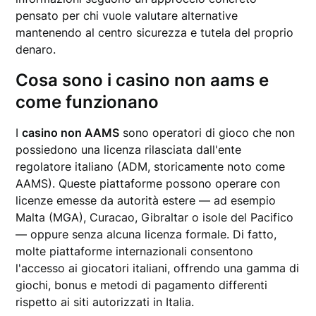
pensato per chi vuole valutare alternative
mantenendo al centro sicurezza e tutela del proprio
denaro.
Cosa sono i casino non aams e
come funzionano
I
casino non AAMS
sono operatori di gioco che non
possiedono una licenza rilasciata dall'ente
regolatore italiano (ADM, storicamente noto come
AAMS). Queste piattaforme possono operare con
licenze emesse da autorità estere — ad esempio
Malta (MGA), Curacao, Gibraltar o isole del Pacifico
— oppure senza alcuna licenza formale. Di fatto,
molte piattaforme internazionali consentono
l'accesso ai giocatori italiani, offrendo una gamma di
giochi, bonus e metodi di pagamento differenti
rispetto ai siti autorizzati in Italia.