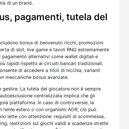
età di un brand.
us, pagamenti, tutela del
cludono bonus di benvenuto ricchi, promozioni
offerta di slot, live game e tavoli RNG estremamente
 pagamento alternativi come wallet digitali e
ù rapidi rispetto ai circuiti bancari tradizionali.
consente di accedere a titoli di nicchia, varianti
 con meccaniche bonus avanzate.
 e gestire. La tutela del giocatore non è sempre
autoesclusione centralizzata implica che gli
gola piattaforma. In caso di controversie, la
n l’ente estero o con organismi ADR; ciò può
nno lette con attenzione: requisiti di scommessa,
ng, restrizioni sui giochi validi e scadenze strette