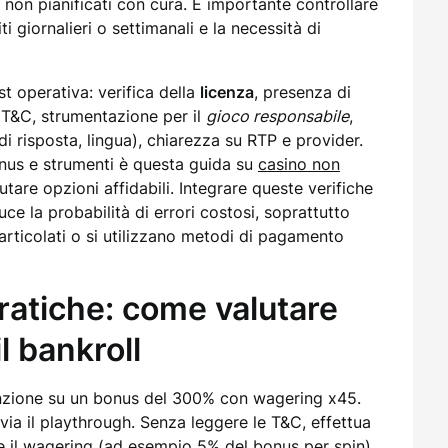
e non pianificati con cura. È importante controllare
i giornalieri o settimanali e la necessità di
t operativa: verifica della
licenza
, presenza di
 T&C, strumentazione per il
gioco responsabile
,
 di risposta, lingua), chiarezza su RTP e provider.
onus e strumenti è questa guida su
casino non
tare opzioni affidabili. Integrare queste verifiche
ce la probabilità di errori costosi, soprattutto
articolati o si utilizzano metodi di pagamento
pratiche: come valutare
l bankroll
tenzione su un bonus del 300% con wagering x45.
ia il playthrough. Senza leggere le T&C, effettua
te il wagering (ad esempio 5% del bonus per spin)