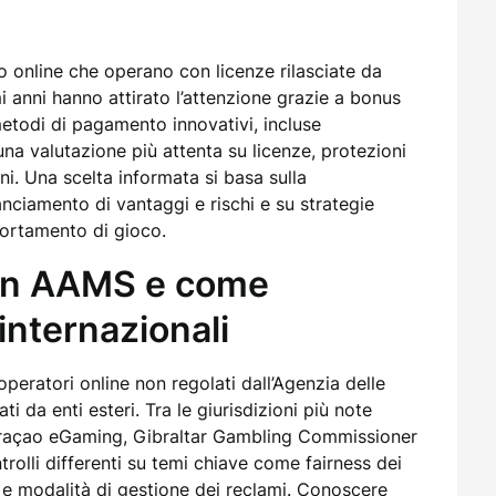
 online che operano con licenze rilasciate da
mi anni hanno attirato l’attenzione grazie a bonus
etodi di pagamento innovativi, incluse
una valutazione più attenta su licenze, protezioni
ni. Una scelta informata si basa sulla
nciamento di vantaggi e rischi e su strategie
portamento di gioco.
non AAMS e come
internazionali
operatori online non regolati dall’Agenzia delle
 da enti esteri. Tra le giurisdizioni più note
uraçao eGaming, Gibraltar Gambling Commissioner
rolli differenti su temi chiave come fairness dei
i e modalità di gestione dei reclami. Conoscere