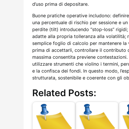
d’uso prima di depositare.
Buone pratiche operative includono: definire
una percentuale di rischio per sessione e un 
perdite (tilt) introducendo “stop-loss” rigidi
adatte alla propria tolleranza alla volatilità; r
semplice foglio di calcolo per mantenere la 
prima di accettarli, controllare il contributo
massima consentita previene contestazioni. In
utilizzare strumenti che violino i termini, 
e la confisca dei fondi. In questo modo, l’es
strutturata, sostenibile e coerente con gli ob
Related Posts: