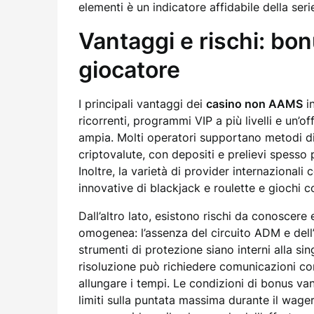
elementi è un indicatore affidabile della seri
Vantaggi e rischi: bon
giocatore
I principali vantaggi dei
casino non AAMS
in
ricorrenti, programmi VIP a più livelli e un’
ampia. Molti operatori supportano metodi di
criptovalute, con depositi e prelievi spesso pi
Inoltre, la varietà di provider internazionali 
innovative di blackjack e roulette e giochi
Dall’altro lato, esistono rischi da conoscere
omogenea: l’assenza del circuito ADM e dell’
strumenti di protezione siano interni alla sin
risoluzione può richiedere comunicazioni co
allungare i tempi. Le condizioni di bonus va
limiti sulla puntata massima durante il wageri