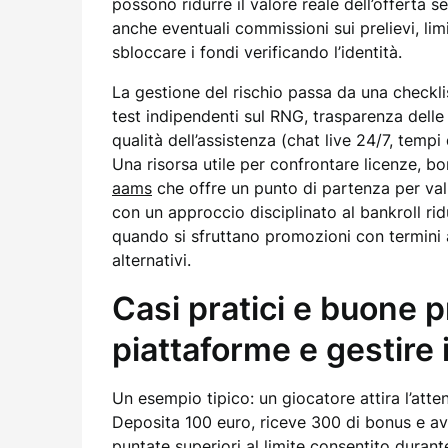
possono ridurre il valore reale dell’offerta s
anche eventuali commissioni sui prelievi, limit
sbloccare i fondi verificando l’identità.
La gestione del rischio passa da una checklis
test indipendenti sul RNG, trasparenza delle
qualità dell’assistenza (chat live 24/7, tempi
Una risorsa utile per confrontare licenze, b
aams
che offre un punto di partenza per valu
con un approccio disciplinato al bankroll ridu
quando si sfruttano promozioni con termini 
alternativi.
Casi pratici e buone 
piattaforme e gestire i
Un esempio tipico: un giocatore attira l’at
Deposita 100 euro, riceve 300 di bonus e avv
puntate superiori al limite consentito duran