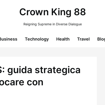
Crown King 88
Reigning Supreme in Diverse Dialogue
Business
Technology
Health
Travel
Blo
 guida strategica
iocare con