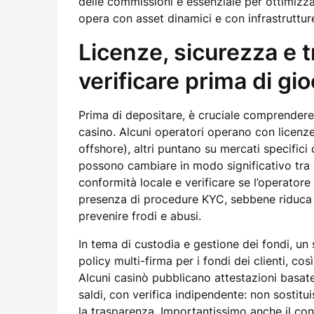
delle commissioni è essenziale per ottimizz
opera con asset dinamici e con infrastruttur
Licenze, sicurezza e 
verificare prima di gi
Prima di depositare, è cruciale comprendere
casino. Alcuni operatori operano con licenze
offshore), altri puntano su mercati specifici
possono cambiare in modo significativo tra P
conformità locale e verificare se l’operatore 
presenza di procedure KYC, sebbene riduca l’
prevenire frodi e abusi.
In tema di custodia e gestione dei fondi, un
policy multi-firma per i fondi dei clienti, co
Alcuni casinò pubblicano attestazioni basat
saldi, con verifica indipendente: non sostit
la trasparenza. Importantissimo anche il con