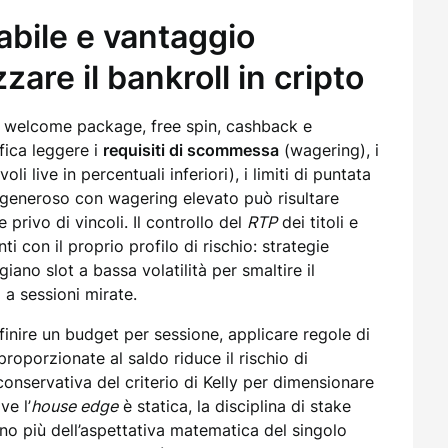
bile e vantaggio
are il bankroll in cripto
e welcome package, free spin, cashback e
fica leggere i
requisiti di scommessa
(wagering), i
li live in percentuali inferiori), i limiti di puntata
 generoso con wagering elevato può risultare
rivo di vincoli. Il controllo del
RTP
dei titoli e
i con il proprio profilo di rischio: strategie
giano slot a bassa volatilità per smaltire il
 a sessioni mirate.
inire un budget per sessione, applicare regole di
roporzionate al saldo riduce il rischio di
nservativa del criterio di Kelly per dimensionare
ve l’
house edge
è statica, la disciplina di stake
ono più dell’aspettativa matematica del singolo