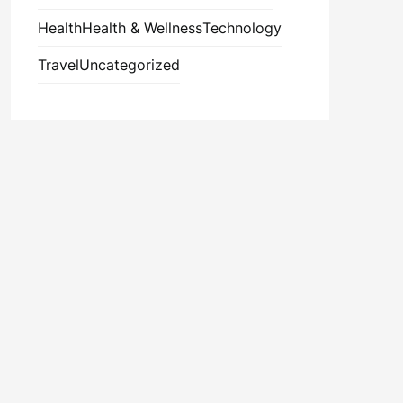
Health
Health & Wellness
Technology
Travel
Uncategorized