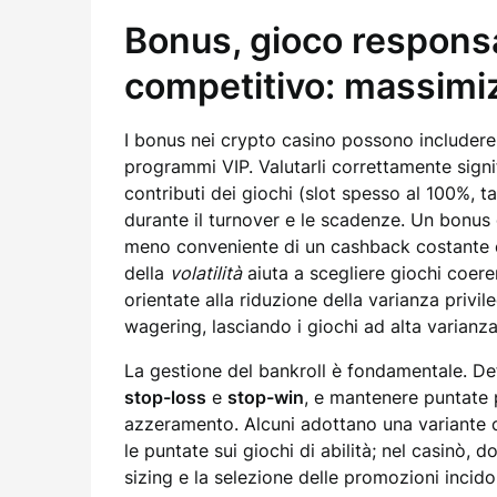
Bonus, gioco responsa
competitivo: massimizz
I bonus nei crypto casino possono includer
programmi VIP. Valutarli correttamente signi
contributi dei giochi (slot spesso al 100%, tavo
durante il turnover e le scadenze. Un bonus
meno conveniente di un cashback costante e p
della
volatilità
aiuta a scegliere giochi coerent
orientate alla riduzione della varianza privile
wagering, lasciando i giochi ad alta varianza
La gestione del bankroll è fondamentale. Def
stop-loss
e
stop-win
, e mantenere puntate p
azzeramento. Alcuni adottano una variante co
le puntate sui giochi di abilità; nel casinò, do
sizing e la selezione delle promozioni incid