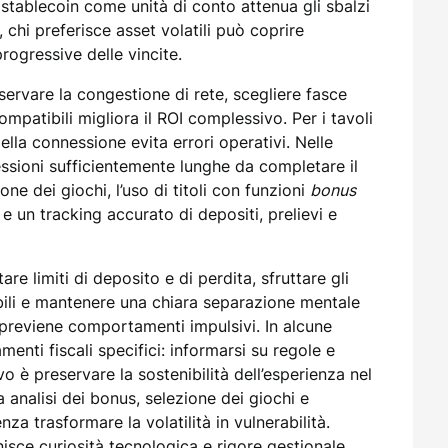
 stablecoin come unità di conto attenua gli sbalzi
, chi preferisce asset volatili può coprire
rogressive delle vincite.
osservare la congestione di rete, scegliere fasce
ompatibili migliora il ROI complessivo. Per i tavoli
 della connessione evita errori operativi. Nelle
ssioni sufficientemente lunghe da completare il
ne dei giochi, l’uso di titoli con funzioni
bonus
 un tracking accurato di depositi, prelievi e
re limiti di deposito e di perdita, sfruttare gli
bili e mantenere una chiara separazione mentale
co previene comportamenti impulsivi. In alcune
menti fiscali specifici: informarsi su regole e
vo è preservare la sostenibilità dell’esperienza nel
nalisi dei bonus, selezione dei giochi e
nza trasformare la volatilità in vulnerabilità.
isce curiosità tecnologica e rigore gestionale,