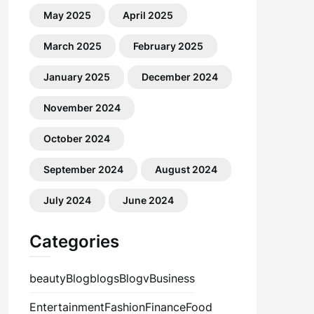
May 2025
April 2025
March 2025
February 2025
January 2025
December 2024
November 2024
October 2024
September 2024
August 2024
July 2024
June 2024
Categories
beauty
Blog
blogs
Blogv
Business
Entertainment
Fashion
Finance
Food