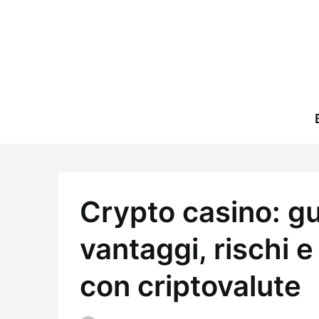
Skip
to
content
Crypto casino: g
vantaggi, rischi e
con criptovalute