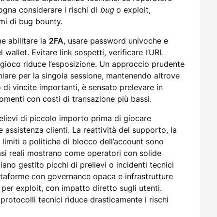
ogna considerare i rischi di
bug
o exploit,
mmi di bug bounty.
e abilitare la
2FA
, usare password univoche e
 wallet. Evitare link sospetti, verificare l’URL
l gioco riduce l’esposizione. Un approccio prudente
chiare per la singola sessione, mantenendo altrove
o di vincite importanti, è sensato prelevare in
omenti con costi di transazione più bassi.
relievi di piccolo importo prima di giocare
assistenza clienti. La reattività del supporto, la
limiti e politiche di blocco dell’account sono
 casi reali mostrano come operatori con solide
ano gestito picchi di prelievi o incidenti tecnici
iattaforme con governance opaca e infrastrutture
 per exploit, con impatto diretto sugli utenti.
 protocolli tecnici riduce drasticamente i rischi