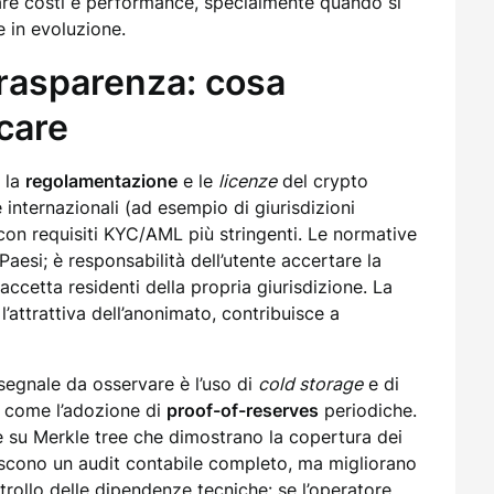
are costi e performance, specialmente quando si
e in evoluzione.
trasparenza: cosa
ocare
 la
regolamentazione
e le
licenze
del crypto
 internazionali (ad esempio di giurisdizioni
 con requisiti KYC/AML più stringenti. Le normative
aesi; è responsabilità dell’utente accertare la
accetta residenti della propria giurisdizione. La
attrattiva dell’anonimato, contribuisce a
 segnale da osservare è l’uso di
cold storage
e di
sì come l’adozione di
proof-of-reserves
periodiche.
e su Merkle tree che dimostrano la copertura dei
uiscono un audit contabile completo, ma migliorano
trollo delle dipendenze tecniche: se l’operatore