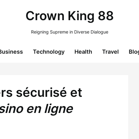
Crown King 88
Reigning Supreme in Diverse Dialogue
Business
Technology
Health
Travel
Blo
rs sécurisé et
sino en ligne