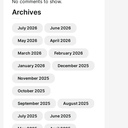
No comments to show.
Archives
July 2026
June 2026
May 2026
April 2026
March 2026
February 2026
January 2026
December 2025
November 2025
October 2025
September 2025
August 2025
July 2025
June 2025