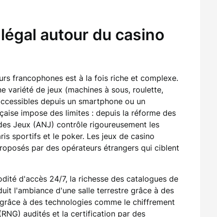
 légal autour du casino
urs francophones est à la fois riche et complexe.
ne variété de jeux (machines à sous, roulette,
 accessibles depuis un smartphone ou un
nçaise impose des limites : depuis la réforme des
e des Jeux (ANJ) contrôle rigoureusement les
aris sportifs et le poker. Les jeux de casino
proposés par des opérateurs étrangers qui ciblent
odité d'accès 24/7, la richesse des catalogues de
duit l'ambiance d'une salle terrestre grâce à des
é grâce à des technologies comme le chiffrement
RNG) audités et la certification par des