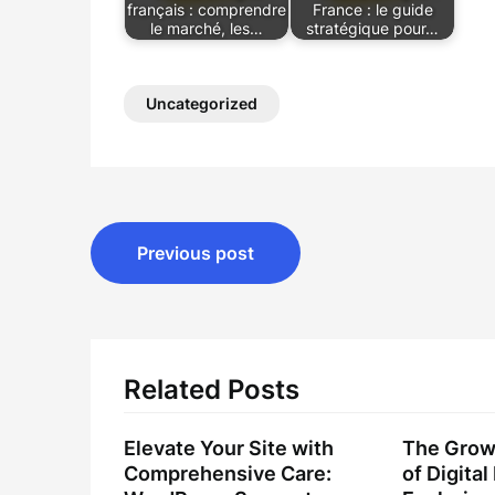
français : comprendre
France : le guide
le marché, les…
stratégique pour…
Uncategorized
Post
Previous post
navigation
Related Posts
Elevate Your Site with
The Growi
Comprehensive Care:
of Digita