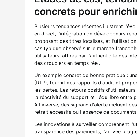
concrets pour enrichir
Plusieurs tendances récentes illustrent l'év
en direct, l'intégration de développeurs re
proposant des titres localisés, et l'utilisatio
cas typique observé sur le marché francopho
utilisateurs, attirés par l'authenticité des in
des croupiers en temps réel.
Un exemple concret de bonne pratique : une 
(RTP), fournit des rapports d'audit et propo
les pertes. Les retours positifs d'utilisateurs
la réactivité du support et l'équilibre entre
À l'inverse, des signaux d'alerte incluent de
retrait excessifs ou l'absence de documents
Les innovations à surveiller comprennent l'ut
transparence des paiements, l'arrivée progr