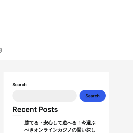
g
Search
Search
Recent Posts
勝てる・安心して遊べる！今選ぶ
べきオンラインカジノの賢い探し