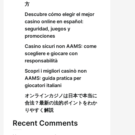
方
Descubre cómo elegir el mejor
casino online en español:
seguridad, juegos y
promociones
Casino sicuri non AAMS: come
scegliere e giocare con
responsabilità
Scopri i migliori casinò non
AAMS: guida pratica per
giocatori italiani
オンラインカジノは日本で本当に
合法？最新の法的ポイントをわか
りやすく解説
Recent Comments