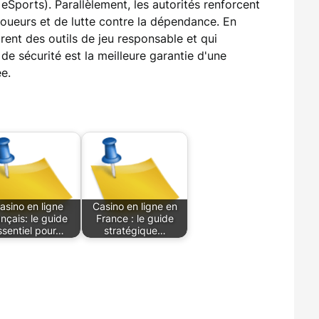
 eSports). Parallèlement, les autorités renforcent
joueurs et de lutte contre la dépendance. En
grent des outils de jeu responsable et qui
e sécurité est la meilleure garantie d'une
ée.
asino en ligne
Casino en ligne en
ançais: le guide
France : le guide
ssentiel pour…
stratégique…