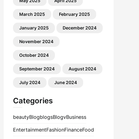
May 2025
April 2025
March 2025
February 2025
January 2025
December 2024
November 2024
October 2024
September 2024
August 2024
July 2024
June 2024
Categories
beauty
Blog
blogs
Blogv
Business
Entertainment
Fashion
Finance
Food