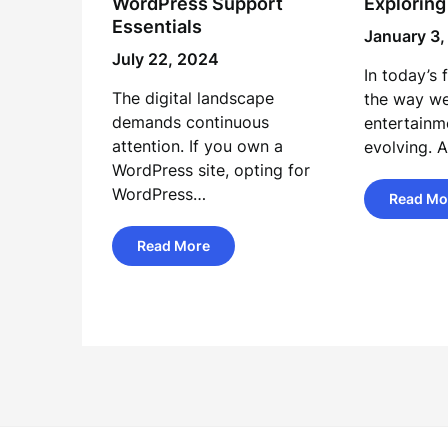
WordPress Support
Exploring
Essentials
January 3,
July 22, 2024
In today’s 
The digital landscape
the way we
demands continuous
entertainme
attention. If you own a
evolving.
WordPress site, opting for
WordPress…
Read Mo
Read More