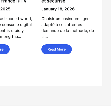
 France IPTV
et sécurisé
 2025
January 18, 2026
fast-paced world,
Choisir un casino en ligne
 consume digital
adapté à ses attentes
nt is rapidly
demande de la méthode, de
 Among the…
la…
re
Read More