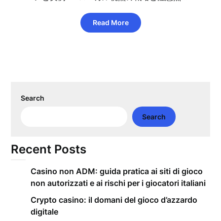
Read More
Search
Search
Recent Posts
Casino non ADM: guida pratica ai siti di gioco
non autorizzati e ai rischi per i giocatori italiani
Crypto casino: il domani del gioco d’azzardo
digitale