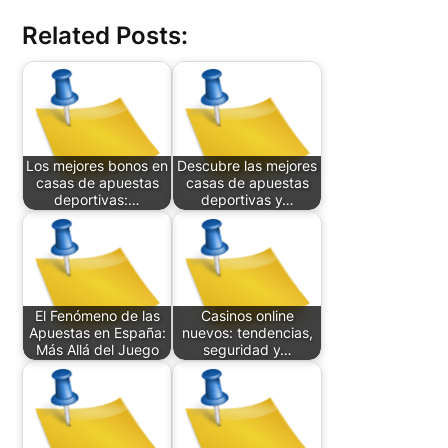
Related Posts:
Los mejores bonos en
Descubre las mejores
casas de apuestas
casas de apuestas
deportivas:…
deportivas y…
El Fenómeno de las
Casinos online
Apuestas en España:
nuevos: tendencias,
Más Allá del Juego
seguridad y…