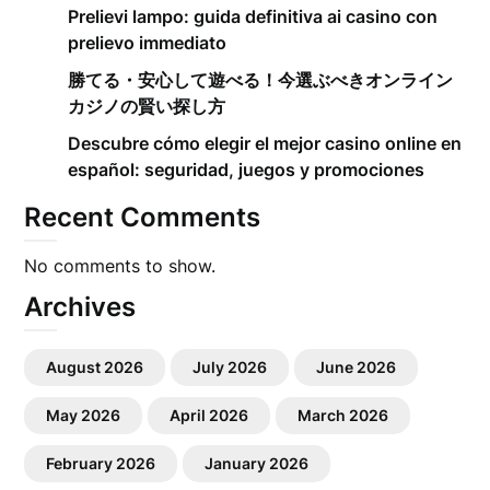
Prelievi lampo: guida definitiva ai casino con
prelievo immediato
勝てる・安心して遊べる！今選ぶべきオンライン
カジノの賢い探し方
Descubre cómo elegir el mejor casino online en
español: seguridad, juegos y promociones
Recent Comments
No comments to show.
Archives
August 2026
July 2026
June 2026
May 2026
April 2026
March 2026
February 2026
January 2026