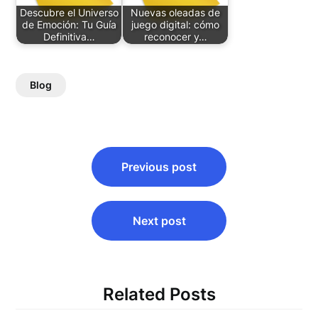
Descubre el Universo
Nuevas oleadas de
de Emoción: Tu Guía
juego digital: cómo
Definitiva…
reconocer y…
Blog
Post
Previous post
navigation
Next post
Related Posts