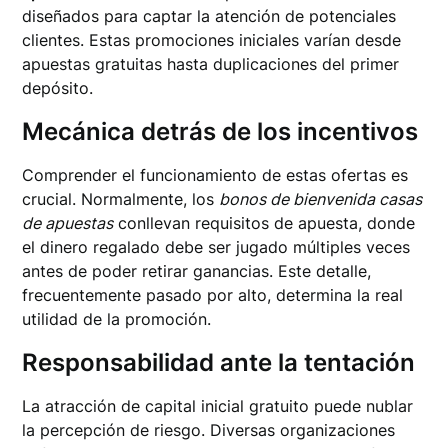
diseñados para captar la atención de potenciales
clientes. Estas promociones iniciales varían desde
apuestas gratuitas hasta duplicaciones del primer
depósito.
Mecánica detrás de los incentivos
Comprender el funcionamiento de estas ofertas es
crucial. Normalmente, los
bonos de bienvenida casas
de apuestas
conllevan requisitos de apuesta, donde
el dinero regalado debe ser jugado múltiples veces
antes de poder retirar ganancias. Este detalle,
frecuentemente pasado por alto, determina la real
utilidad de la promoción.
Responsabilidad ante la tentación
La atracción de capital inicial gratuito puede nublar
la percepción de riesgo. Diversas organizaciones