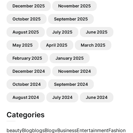
December 2025
November 2025
October 2025
September 2025
August 2025
July 2025
June 2025
May 2025
April 2025
March 2025
February 2025
January 2025
December 2024
November 2024
October 2024
September 2024
August 2024
July 2024
June 2024
Categories
beauty
Blog
blogs
Blogv
Business
Entertainment
Fashion