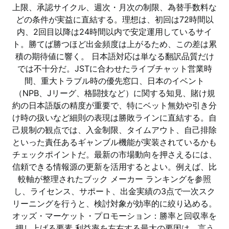
上限、承認サイクル、週次・月次の制限、為替手数料な
どの条件が実益に直結する。理想は、初回は72時間以
内、2回目以降は24時間以内で安定運用しているサイ
ト。勝てば勝つほど出金頻度は上がるため、この差は累
積の期待値に響く。 日本語対応は単なる翻訳品質だけ
では不十分だ。JSTに合わせたライブチャット営業時
間、重大トラブル時の優先窓口、日本のイベント
（NPB、Jリーグ、格闘技など）に関する知見、賭け規
約の日本語版の精度が重要で、特にベット無効や引き分
け時の扱いなど細則の表現は勝敗ラインに直結する。自
己規制の観点では、入金制限、タイムアウト、自己排除
といった責任あるギャンブル機能が実装されているかも
チェックポイントだ。最新の市場動向を押さえるには、
信頼できる情報源の更新を活用するとよい。例えば、比
較軸が整理されたブック メーカー ランキングを参照
し、ライセンス、サポート、出金実績の3点で一次スク
リーニングを行うと、検討対象が効率的に絞り込める。
オッズ・マーケット・プロモーション：勝率と回収率を
押し上げる要素 利益率を左右する最大の要因は、言う