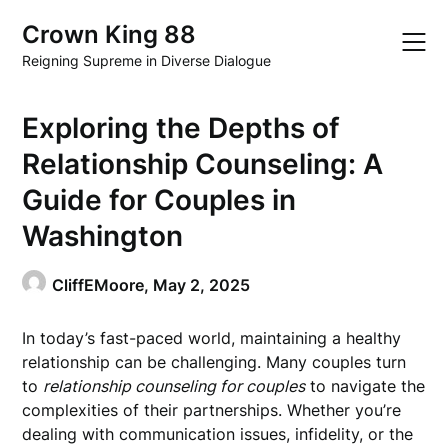
Skip
Crown King 88
to
content
Reigning Supreme in Diverse Dialogue
Exploring the Depths of
Relationship Counseling: A
Guide for Couples in
Washington
CliffEMoore,
May 2, 2025
In today’s fast-paced world, maintaining a healthy
relationship can be challenging. Many couples turn
to
relationship counseling for couples
to navigate the
complexities of their partnerships. Whether you’re
dealing with communication issues, infidelity, or the