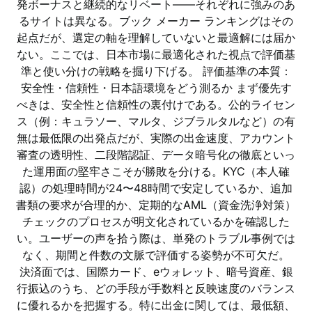
発ボーナスと継続的なリベート——それぞれに強みのあ
るサイトは異なる。ブック メーカー ランキングはその
起点だが、選定の軸を理解していないと最適解には届か
ない。ここでは、日本市場に最適化された視点で評価基
準と使い分けの戦略を掘り下げる。 評価基準の本質：
安全性・信頼性・日本語環境をどう測るか まず優先す
べきは、安全性と信頼性の裏付けである。公的ライセン
ス（例：キュラソー、マルタ、ジブラルタルなど）の有
無は最低限の出発点だが、実際の出金速度、アカウント
審査の透明性、二段階認証、データ暗号化の徹底といっ
た運用面の堅牢さこそが勝敗を分ける。KYC（本人確
認）の処理時間が24〜48時間で安定しているか、追加
書類の要求が合理的か、定期的なAML（資金洗浄対策）
チェックのプロセスが明文化されているかを確認した
い。ユーザーの声を拾う際は、単発のトラブル事例では
なく、期間と件数の文脈で評価する姿勢が不可欠だ。
決済面では、国際カード、eウォレット、暗号資産、銀
行振込のうち、どの手段が手数料と反映速度のバランス
に優れるかを把握する。特に出金に関しては、最低額、