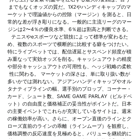
までもなくオッズの質だ。1X2やハンディキャップのマ
ーケットで理論値からの控除（マージン）を測ると、日
常的な差が浮き彫りになる。一般的に主流リーグのマー
ジンは2〜4％の優良水準、6％超は割高と判断できる。
テニスやeスポーツなど競技によって標準が変わるた
め、複数のスポーツで横断的に比較する癖をつけたい。
特にライブベットでは、配信遅延とサスペンド頻度が積
み重なって実効オッズを削る。キャッシュアウトの精度
や部分キャッシュアウトの可用性も、ヘッジ戦略の柔軟
性に関わる。 マーケットの深さは、単に取り扱い数が
多いかでは測れない。アジアンハンディキャップやオル
タナティブラインの幅、選手別のプロップ、コーナー・
カード、シュート数、SAME GAME PARLAY（ビルドベ
ット）の自由度と価格補正の妥当性がポイントだ。日本
の主要イベントでこれらが充実しているサイトは、週末
の稼働効率が高い。さらに、オープン直後のラインとク
ローズ直前のラインの乖離（ラインムーブ）を観察し、
価格調整の反応速度を見極めると、バリューを継続的に