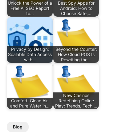
Unlock the Power of a
Best Spy Apps for
Free AI SEO Report
Android: How to
to…
Choose Safe,…
Privacy by Design:
Beyond the Counter:
Scalable Data Access
How Cloud POS Is
with…
Rewriting the…
New Casinos
Comfort, Clean Air,
Redefining Online
and Pure Water in…
Play: Trends, Tech,…
Blog