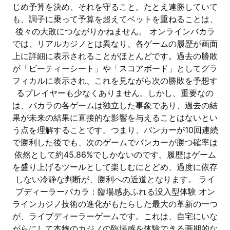
じめ予算を決め、それを守ること。たとえ連勝していて
も、調子に乗って予算を超えてベットを重ねることは、
後々の大敗につながりかねません。 オンラインバカラ
では、リアルカジノとは異なり、各ゲームの履歴が画面
上に詳細に表示されることがほとんどです。過去の勝敗
が「ビーティーシート」や「スコアボード」としてグラ
フィカルに表示され、これを見ながら次の勝敗を予想す
るプレイヤーも少なくありません。しかし、重要なの
は、バカラの各ゲームは独立した事象であり、過去の結
果が未来の結果に直接的な影響を与えることはないとい
う点を理解することです。つまり、バンカーが10回連続
で勝利した後でも、次のゲームでバンカーが勝つ確率は
依然として約45.86%でしかないのです。履歴はゲーム
を盛り上げるツールとして楽しむにとどめ、過度に依存
しない冷静な判断が、勝利への近道となります。 ライ
ブディーラーバカラ：臨場感あふれる没入型体験 オン
ラインカジノ技術の進化がもたらした最大の革新の一つ
が、ライブディーラーゲームです。これは、自宅にいな
がらにして本物のカジノの臨場感を体験できる画期的な