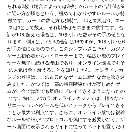
られる2枚（場合によっては3枚）のカードの合計値が9
に近い方が勝ちという、極めてわかりやすいルールが特
徴です。カードの数え方も独特で、10と絵札は0、エー
スは1として数え、それ以外はそのままの数字です。合
計が10を超えた場合は、10を引いた数がその手の値とな
ります。例えば、7と9の合計は16ですが、10を引いた6
が手の値になるのです。このシンプルさこそが、カジノ
ゲーム初心者からハイローラーまで、幅広い層のプレイ
ヤーを魅了し続ける理由であり、オンライン環境でもそ
の人気は全く衰えることを知りません。 オンラインカ
ジノの登場は、この古典的なゲームに新たな命を吹き込
みました。かつては一部の特権階級だけが楽しめたゲー
ムが、今では誰でも気軽にプレイできるようになったの
です。特に、バカラ オンラインカジノでは、様々なバ
リエーションのゲームを低いステークからプレイできる
ことが最大の利点です。さらに、オンライン版では複雑
なルールや細かいプロトコルを気にする必要がなく、ゲ
ーム画面に表示されるガイドに従ってベットを置くだけ