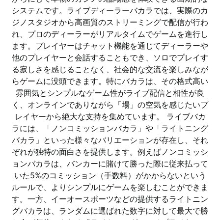
システムです。ライブディーラーバカラでは、実際のカ
ジノスタジオから高画質のストリーミングで配信が行わ
れ、プロのディーラーがリアルタイムでゲームを進行し
ます。プレイヤーはチャット機能を通じてディーラーや
他のプレイヤーと会話することもでき、ソロでプレイす
る寂しさを感じることなく、社会的な交流を楽しみなが
らゲームに没頭できます。特にバカラは、その格式高い
雰囲気とシンプルなゲーム性がライブ配信と相性が良
く、オンラインでありながら「場」の空気を感じたいプ
レイヤーから絶大な支持を集めています。 ライブバカ
ラには、「ノンコミッションバカラ」や「ライトニング
バカラ」といった様々なバリエーションが存在し、それ
ぞれが独特の面白さを提供します。例えばノンコミッシ
ョンバカラは、バンカーに賭けて勝った際に従来払って
いた5%のコミッション（手数料）がかからないという
ルールで、よりシンプルにゲームを楽しむことができま
す。一方、イーオースポーツなどの提供するライトニン
グバカラは、ランダムに選ばれた数字に対して最大で勝