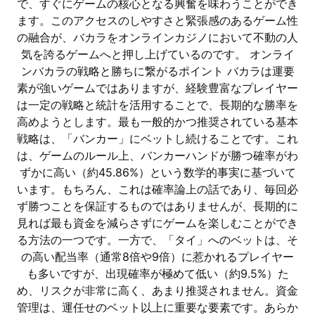
で、すぐにゲームの核心となる興奮を味わうことができ
ます。このアクセスのしやすさと緊張感のあるゲーム性
の融合が、バカラをオンラインカジノにおいて不動の人
気を誇るゲームへと押し上げているのです。 オンライ
ンバカラの戦略と勝ちに繋がるポイント バカラは運要
素が強いゲームではありますが、経験豊富なプレイヤー
は一定の戦略と統計を活用することで、長期的な勝率を
高めようとします。最も一般的かつ推奨されている基本
戦略は、「バンカー」にベットし続けることです。これ
は、ゲームのルール上、バンカーハンドが勝つ確率がわ
ずかに高い（約45.86%）という数学的事実に基づいて
います。もちろん、これは確率論上の話であり、毎回必
ず勝つことを保証するものではありませんが、長期的に
見れば最も資金を減らさずにゲームを楽しむことができ
る方法の一つです。一方で、「タイ」へのベットは、そ
の高い配当率（通常8倍や9倍）に惹かれるプレイヤー
も多いですが、出現確率が極めて低い（約9.5%）た
め、リスクが非常に高く、あまり推奨されません。資金
管理は、運任せのベット以上に重要な要素です。あらか