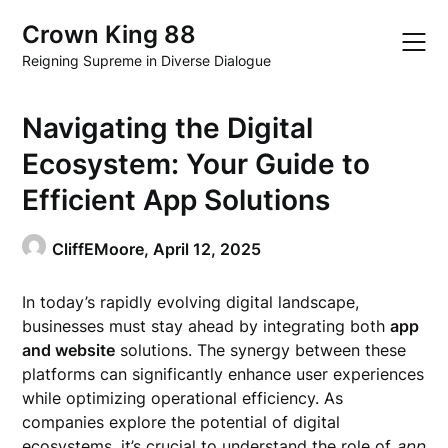
Skip
Crown King 88
to
content
Reigning Supreme in Diverse Dialogue
Navigating the Digital
Ecosystem: Your Guide to
Efficient App Solutions
CliffEMoore,
April 12, 2025
In today’s rapidly evolving digital landscape,
businesses must stay ahead by integrating both
app
and website
solutions. The synergy between these
platforms can significantly enhance user experiences
while optimizing operational efficiency. As
companies explore the potential of digital
ecosystems, it’s crucial to understand the role of
app