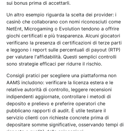
sui bonus prima di accettarli.
Un altro esempio riguarda la scelta dei provider: i
casinò che collaborano con nomi riconosciuti come
NetEnt, Microgaming o Evolution tendono a offrire
giochi certificati e più trasparenza. Alcuni giocatori
verificano la presenza di certificazioni di terze parti
e leggono i report sulle percentuali di payout (RTP)
per valutare l'affidabilità. Questi semplici controlli
sono strategie efficaci per ridurre il rischio.
Consigli pratici per scegliere una piattaforma non
AAMS includono: verificare la licenza estera e le
relative autorità di controllo, leggere recensioni
indipendenti aggiornate, controllare i metodi di
deposito e prelievo e preferire operatori che
pubblicano rapporti di audit. È utile testare il
servizio clienti con richieste concrete prima di
depositare somme significative, osservando tempi di