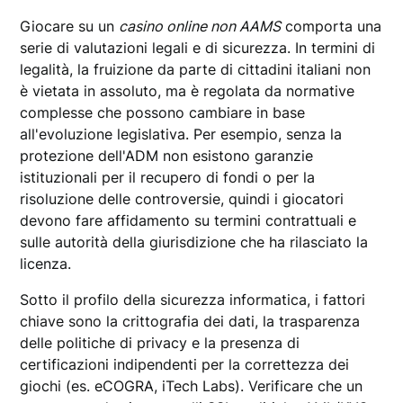
Giocare su un
casino online non AAMS
comporta una
serie di valutazioni legali e di sicurezza. In termini di
legalità, la fruizione da parte di cittadini italiani non
è vietata in assoluto, ma è regolata da normative
complesse che possono cambiare in base
all'evoluzione legislativa. Per esempio, senza la
protezione dell'ADM non esistono garanzie
istituzionali per il recupero di fondi o per la
risoluzione delle controversie, quindi i giocatori
devono fare affidamento su termini contrattuali e
sulle autorità della giurisdizione che ha rilasciato la
licenza.
Sotto il profilo della sicurezza informatica, i fattori
chiave sono la crittografia dei dati, la trasparenza
delle politiche di privacy e la presenza di
certificazioni indipendenti per la correttezza dei
giochi (es. eCOGRA, iTech Labs). Verificare che un