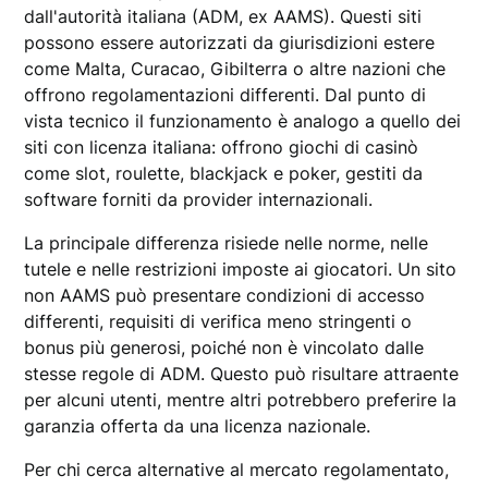
dall'autorità italiana (ADM, ex AAMS). Questi siti
possono essere autorizzati da giurisdizioni estere
come Malta, Curacao, Gibilterra o altre nazioni che
offrono regolamentazioni differenti. Dal punto di
vista tecnico il funzionamento è analogo a quello dei
siti con licenza italiana: offrono giochi di casinò
come slot, roulette, blackjack e poker, gestiti da
software forniti da provider internazionali.
La principale differenza risiede nelle norme, nelle
tutele e nelle restrizioni imposte ai giocatori. Un sito
non AAMS può presentare condizioni di accesso
differenti, requisiti di verifica meno stringenti o
bonus più generosi, poiché non è vincolato dalle
stesse regole di ADM. Questo può risultare attraente
per alcuni utenti, mentre altri potrebbero preferire la
garanzia offerta da una licenza nazionale.
Per chi cerca alternative al mercato regolamentato,