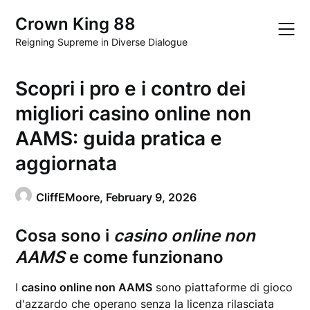
Skip
Crown King 88
to
content
Reigning Supreme in Diverse Dialogue
Scopri i pro e i contro dei
migliori casino online non
AAMS: guida pratica e
aggiornata
CliffEMoore,
February 9, 2026
Cosa sono i
casino online non
AAMS
e come funzionano
I
casino online non AAMS
sono piattaforme di gioco
d'azzardo che operano senza la licenza rilasciata