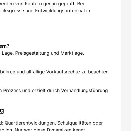
erden von Käufern genau geprüft. Bei
ücksgrösse und Entwicklungspotenzial im
Bern?
 Lage, Preisgestaltung und Marktlage.
hren und allfällige Vorkaufsrechte zu beachten.
n Prozess und erzielt durch Verhandlungsführung
ng
: Quartierentwicklungen, Schulqualitäten oder
blich. Nur wer diese Dynamiken kennt,