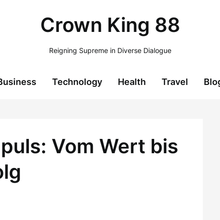
Crown King 88
Reigning Supreme in Diverse Dialogue
Business
Technology
Health
Travel
Blo
npuls: Vom Wert bis
olg