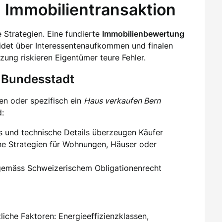
n Immobilientransaktion
 Strategien. Eine fundierte
Immobilienbewertung
heidet über Interessentenaufkommen und finalen
ung riskieren Eigentümer teure Fehler.
r Bundesstadt
n oder spezifisch ein
Haus verkaufen Bern
d:
s und technische Details überzeugen Käufer
che Strategien für Wohnungen, Häuser oder
 gemäss Schweizerischem Obligationenrecht
liche Faktoren: Energieeffizienzklassen,