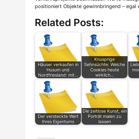
positioniert Objekte gewinnbringend – egal 
Related Posts:
Knusprige
Häuser verkaufen in
Sehnsüchte: Welche
Lieb
Husum und
Cookies heute
mod
Nordfriesland: mit…
wirklich…
Die zeitlose Kunst, ein
Der versteckte Wert
Porträt malen zu
Ihres Eigentums
lassen