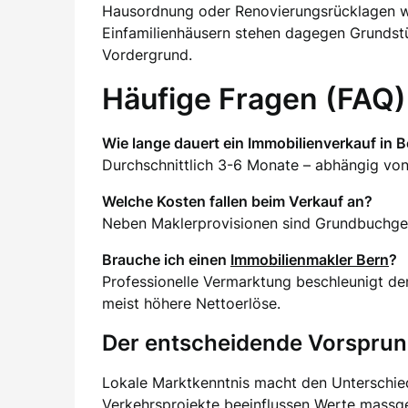
Hausordnung oder Renovierungsrücklagen w
Einfamilienhäusern stehen dagegen Grundst
Vordergrund.
Häufige Fragen (FAQ)
Wie lange dauert ein Immobilienverkauf in 
Durchschnittlich 3-6 Monate – abhängig von
Welche Kosten fallen beim Verkauf an?
Neben Maklerprovisionen sind Grundbuchgebü
Brauche ich einen
Immobilienmakler Bern
?
Professionelle Vermarktung beschleunigt de
meist höhere Nettoerlöse.
Der entscheidende Vorspru
Lokale Marktkenntnis macht den Unterschied
Verkehrsprojekte beeinflussen Werte massge