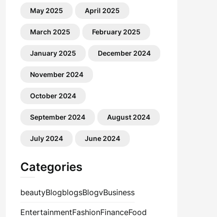
May 2025
April 2025
March 2025
February 2025
January 2025
December 2024
November 2024
October 2024
September 2024
August 2024
July 2024
June 2024
Categories
beauty
Blog
blogs
Blogv
Business
Entertainment
Fashion
Finance
Food