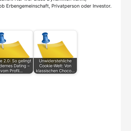
ob Erbengemeinschaft, Privatperson oder Investor.
e 2.0: So gelingt
Unwiderstehliche
ernes Dating –
Cookie-Welt: Von
vom Profil…
klassischen Choco…