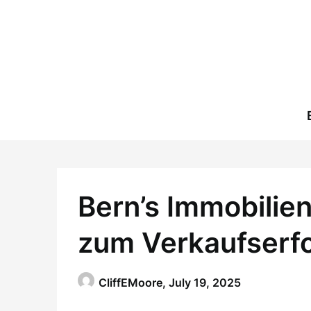
Skip
to
content
Bern’s Immobilie
zum Verkaufserf
CliffEMoore,
July 19, 2025