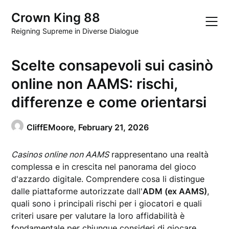
Skip
Crown King 88
to
content
Reigning Supreme in Diverse Dialogue
Scelte consapevoli sui casinò
online non AAMS: rischi,
differenze e come orientarsi
CliffEMoore,
February 21, 2026
Casinos online non AAMS
rappresentano una realtà
complessa e in crescita nel panorama del gioco
d'azzardo digitale. Comprendere cosa li distingue
dalle piattaforme autorizzate dall'
ADM (ex AAMS)
,
quali sono i principali rischi per i giocatori e quali
criteri usare per valutare la loro affidabilità è
fondamentale per chiunque consideri di giocare