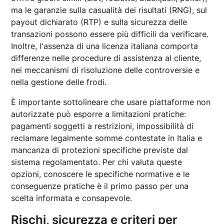
ma le garanzie sulla casualità dei risultati (RNG), sul
payout dichiarato (RTP) e sulla sicurezza delle
transazioni possono essere più difficili da verificare.
Inoltre, l'assenza di una licenza italiana comporta
differenze nelle procedure di assistenza al cliente,
nei meccanismi di risoluzione delle controversie e
nella gestione delle frodi.
È importante sottolineare che usare piattaforme non
autorizzate può esporre a limitazioni pratiche:
pagamenti soggetti a restrizioni, impossibilità di
reclamare legalmente somme contestate in Italia e
mancanza di protezioni specifiche previste dal
sistema regolamentato. Per chi valuta queste
opzioni, conoscere le specifiche normative e le
conseguenze pratiche è il primo passo per una
scelta informata e consapevole.
Rischi, sicurezza e criteri per