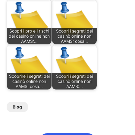
Scopri i pro e i rischi
Scopri i segreti dei
dei casinò online non
casinò online non
AAMS:…
AAMS: cosa…
Scoprire i segreti dei
Scopri i segreti dei
casinò online non
casinò online non
AAMS: cosa…
AAMS:…
Blog
Post