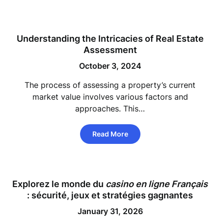
Understanding the Intricacies of Real Estate
Assessment
October 3, 2024
The process of assessing a property’s current
market value involves various factors and
approaches. This…
Read More
Explorez le monde du
casino en ligne Français
: sécurité, jeux et stratégies gagnantes
January 31, 2026